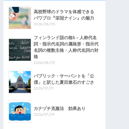
高校野球のドラマを体感できる
パワプロ『栄冠ナイン』の魅力
2026/08/05
フィンランド語の格5 – 人称代名
詞・指示代名詞の属格形・指示代
名詞の複数主格・人称代名詞の対
格
2026/08/03
パブリック・サーバントを「公
僕」と訳した夏目漱石のすごさ
2026/07/31
カナヅチ克服法 効果あり
2026/07/29