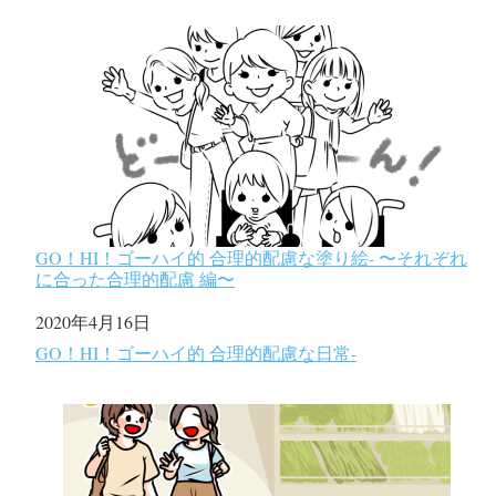
GO！HI！ゴーハイ的 合理的配慮な塗り絵- 〜それぞれ
に合った合理的配慮 編〜
日付
2020年4月16日
関連理由
GO！HI！ゴーハイ的 合理的配慮な日常-