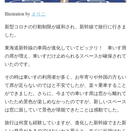
Illustration by
えりこ
新型コロナの行動制限が緩和され、新幹線で旅行に行きま
した。
東海道新幹線の車両が進化していてビックリ！ 車いす用
の席が増え、
車いすだけ止められるスペースが確保されて
いたのです。
その時は車いすの利用者が多く、
お年寄りや外国の方もい
て席が足らないのではと不安でしたが、
楽々乗車すること
ができました。
さらに、
今までの車いす席は窓から離れて
いたため景色が楽しめなかったの
ですが、
新しいスペース
は窓に面していて景色が堪能できたことは感動でし
た。
旅行は何度も経験していますが、
進化した新幹線でまた新
しい発見があるのではないかと思うと、
すぐに出掛けたく