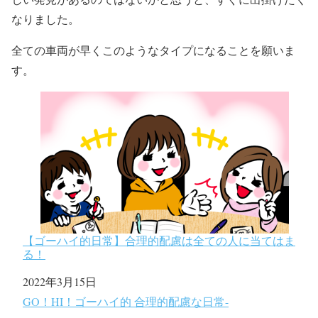
なりました。
全ての車両が早くこのようなタイプになることを願いま
す。
【ゴーハイ的日常】合理的配慮は全ての人に当てはま
る！
日付
2022年3月15日
関連理由
GO！HI！ゴーハイ的 合理的配慮な日常-