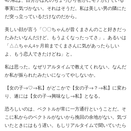
事実に気づかない。それはそうだ。私は美しい男の隣にた
だ突っ立っているだけなのだから。
美しい顔が言う「〇〇ちゃんが昔くまさんのこと好きだっ
たみたいなんだけど、もうよくなったってさ」。あるいは
「△△ちゃん4ヶ月前までくまさんに気があったらしい
よ、もう恋人できたけどね」と。
私は思った。なぜリアルタイムで教えてくれない。なんだ
か私が振られたみたいになってやしないか。
【女の子→♡→私】がどこかで【女の子→？→私】に変わ
り、遂には【女の子→興味なし→私】となる。
恐ろしいのは、ベクトルが常に一方通行ということだ。そ
こに私からのベクトルがないから挽回の余地がない。気づ
いたときにはもう遅い。もしリアルタイムで聞いていたら