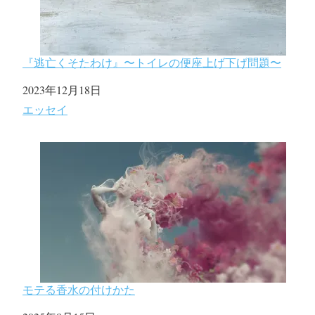
『逃亡くそたわけ』〜トイレの便座上げ下げ問題〜
日付
2023年12月18日
関連理由
エッセイ
モテる香水の付けかた