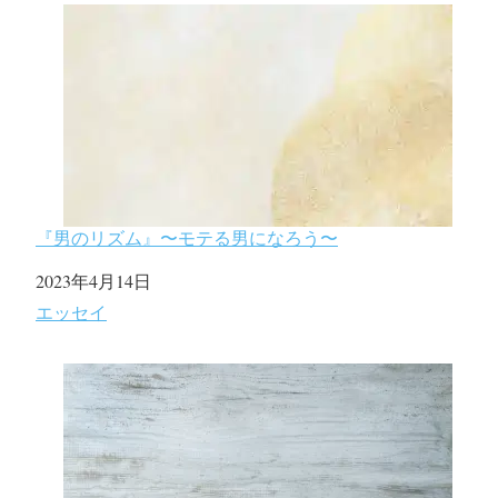
『男のリズム』〜モテる男になろう〜
日付
2023年4月14日
関連理由
エッセイ