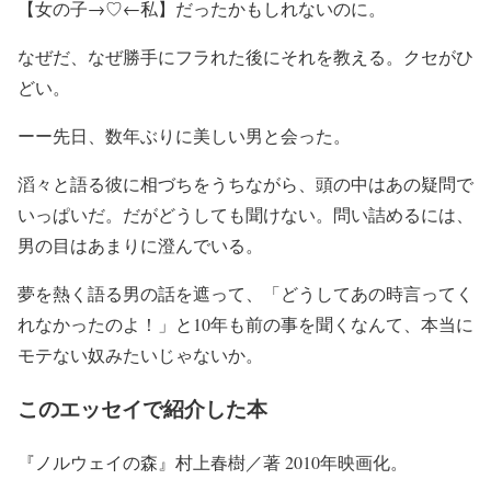
【女の子→♡←私】だったかもしれないのに。
なぜだ、なぜ勝手にフラれた後にそれを教える。クセがひ
どい。
ーー先日、数年ぶりに美しい男と会った。
滔々と語る彼に相づちをうちながら、頭の中はあの疑問で
いっぱいだ。だがどうしても聞けない。問い詰めるには、
男の目はあまりに澄んでいる。
夢を熱く語る男の話を遮って、「どうしてあの時言ってく
れなかったのよ！」と10年も前の事を聞くなんて、本当に
モテない奴みたいじゃないか。
このエッセイで紹介した本
『ノルウェイの森』村上春樹／著 2010年映画化。