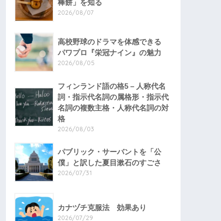
棒餅」を知る
2026/08/07
高校野球のドラマを体感できる
パワプロ『栄冠ナイン』の魅力
2026/08/05
フィンランド語の格5 – 人称代名
詞・指示代名詞の属格形・指示代
名詞の複数主格・人称代名詞の対
格
2026/08/03
パブリック・サーバントを「公
僕」と訳した夏目漱石のすごさ
2026/07/31
カナヅチ克服法 効果あり
2026/07/29