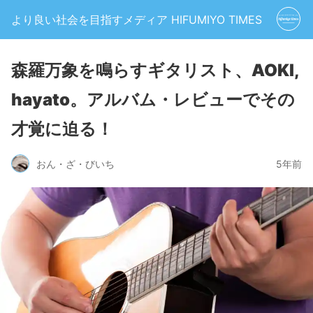
より良い社会を目指すメディア HIFUMIYO TIMES
森羅万象を鳴らすギタリスト、AOKI,
hayato。アルバム・レビューでその
才覚に迫る！
おん・ざ・びいち
5年前