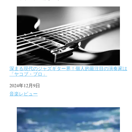
深まる現代のジャズギター界！個人的最注目の演奏家は
「ヤコブ・ブロ」
日付
2024年12月9日
関連理由
音楽レビュー