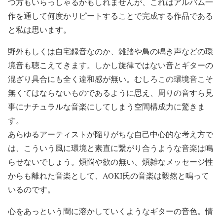
つ方もいらっしゃるかもしれませんが、これはアルバム一
作を通して何度かリピートすることで完成する作品である
と私は思います。
野外もしくは自宅録音なのか、雑踏や鳥の鳴き声などの環
境音も聴こえてきます。しかし旋律ではない音とギターの
混ざり具合にも全く違和感が無い。むしろこの環境音こそ
無くてはならないものであるように思え、周りの音すら見
事にナチュラルな音楽にしてしまう空間構成力に驚きま
す。
あらゆるアーティストが陥りがちな自己中心的な考え方で
は、こういう風に環境と素直に繋がり合うような音楽は鳴
らせないでしょう。煩悩や欲の無い、煩雑なメッセージ性
からも離れた音楽として、AOKI氏の音楽は毅然と鳴って
いるのです。
心をあっという間に溶かしていくようなギターの音色。情