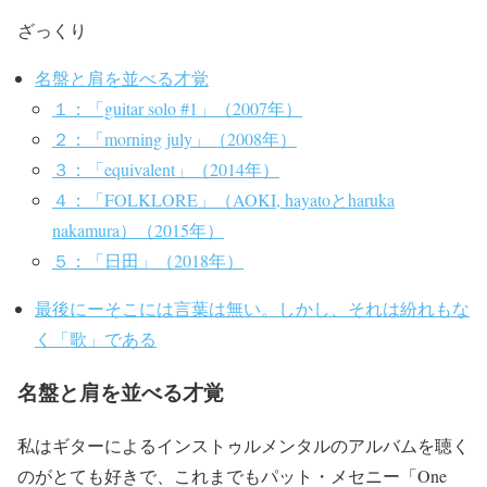
ざっくり
名盤と肩を並べる才覚
１：「guitar solo #1」（2007年）
２：「morning july」（2008年）
３：「equivalent」（2014年）
４：「FOLKLORE」（AOKI, hayatoとharuka
nakamura）（2015年）
５：「日田」（2018年）
最後にーそこには言葉は無い。しかし、それは紛れもな
く「歌」である
名盤と肩を並べる才覚
私はギターによるインストゥルメンタルのアルバムを聴く
のがとても好きで、これまでもパット・メセニー「One