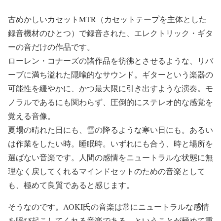
古めかしいカセットMTR（カセットテープを主体とした
録音機材のひとつ）で録音された、エレクトリック・ギタ
ーの音だけの作品です。
ローレン・コナーズの諸作品を彷彿とさせるような、リバ
ーブに満ち溢れた隠喩的なサウンド。ギターという楽器の
可能性を緩やかに、かつ最大限に引き出すような演奏。モ
ノラルであるにも関わらず、圧倒的にステレオ的な感覚を
覚える音像。
夏場の晴れた日にも、雪の降るような寒い日にも。あるい
は作業をしたい時。睡眠時。いずれにも合う、時と場所を
選ばない音楽です。人間の感情をニュートラルな状態に無
理なく戻してくれるマインドセットのための音楽として
も、極めて良質であると感じます。
そうなのです。AOKI氏の音楽は常にニュートラルな感情
を呼び起こしてくれる音楽である、ということが極めて重