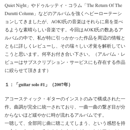
Quiet Night」やドゥルッティ・コラム「The Return Of The
Durutti Column」などのアルバムを強くヘビーローテーシ
ョンしてきましたが、AOKI氏の音楽はそれらに肩を並べ
るような素晴らしい音楽です。今回はAOKI氏の数あるア
ルバムの中で、私が特に引っかかった作品を周辺の情報と
ともに詳しくレビューし、その瑞々しい才覚を解析してい
こうと思います。何卒お付き合い下さい。（アルバム・レ
ビューはサブスクリプション・サービスにも存在する作品
に絞らせて頂きます）
１：「guitar solo #1」（2007年）
アコースティック・ギターのインストのみで構成された一
作。曲調が完全に統一されており、一曲一曲の繋ぎ目が分
からないほど緩やかに時が流れるアルバムです。
一聴して、全部同じ曲に聴こえてしまう、という感想を持