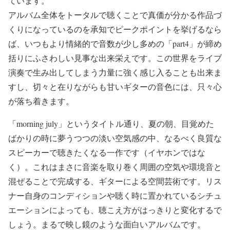
ています。
アルバム全体をトータルで聴くことで真価が分かる作品づ
くりになっているのを承知でピークポイントを挙げるなら
ば、いつもより情緒的で音数が少し多めの「part4」が締め
括りにふさわしい見事な出来栄えです。この世界をライブ
演奏で生み出してしまう力量に強く感じ入ることも出来ま
すし、切々と在りながらも甘いギターの音色には、只々心
が落ち着きます。
「morning july」というタイトル通り、夏の朝、目覚めた
ばかりの時に夢うつつの淡い空気感の中、なるべく良質な
スピーカーで聴きたくなる一作です（イヤホンではな
く）。これはまさに音楽を取り巻く周囲の空気や環境音と
混ぜることで完成する、ギターによる空間芸術です。リス
ナー自身のコンディションや聴く時に置かれているシチュ
エーションによっても、聴こえ方がはっきりと変化するで
しょう。まるで映し鏡のような面白いアルバムです。