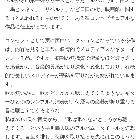
ベルからの第一弾リリースとなったアルバムです。曲名も
「馬とシネマ」「リベルテ」など日田の街、映画館に関す
る（と思われる）ものが多く、ある種コンセプチュアルな
作品に仕上がっています。
コンセプトとして実に面白いアクションとなっている今作
は、内容を見ると非常に叙情的でメロディアスなギターイ
ンスト作品。ですが、初期の無機質で潔癖なほど透き通っ
た感覚から、音楽的質感がより深化・変化しており、有機
的で美しいメロディーが平熱を守りながら紡がれていきま
す。
歌が無いのに、歌がどこかから聴こえてくるような。ギタ
ーひとつのシンプルな演奏が、何層もの楽器が折り重なる
音に聴こえてくるような……。
私はAOKI氏の音楽から、「歌は歌のないところから聴こ
えてくる」という早川義夫氏のアルバム・タイトルを連想
します。言葉を排し、装飾を取り払った先にはこのような