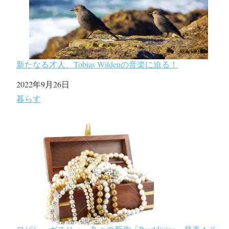
新たなる才人、Tobias Wildenの音楽に迫る！
日付
2022年9月26日
関連理由
暮らす