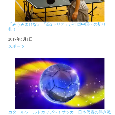
『みうみまひな』 「高2トリオ」が打倒中国への切り
札！
日付
2017年5月1日
関連理由
スポーツ
カタールワールドカップへ！サッカー日本代表の熱き戦