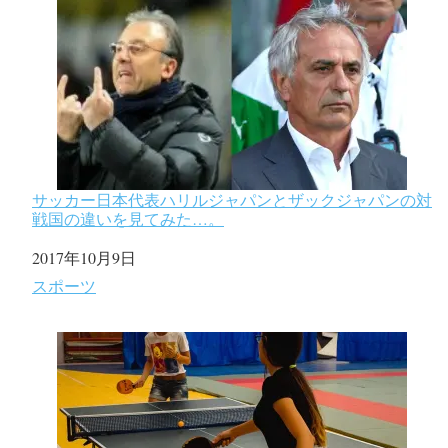
サッカー日本代表ハリルジャパンとザックジャパンの対
戦国の違いを見てみた…。
日付
2017年10月9日
関連理由
スポーツ