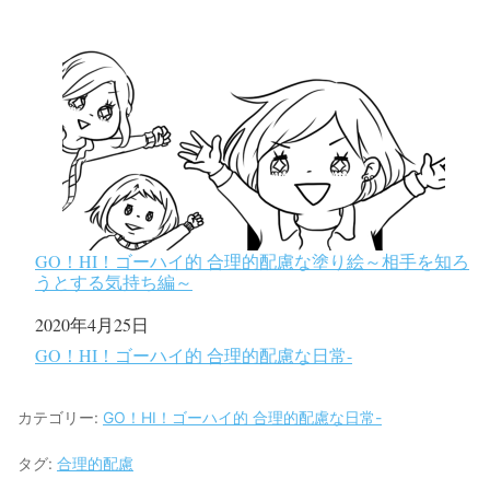
GO！HI！ゴーハイ的 合理的配慮な塗り絵～相手を知ろ
うとする気持ち編～
日付
2020年4月25日
関連理由
GO！HI！ゴーハイ的 合理的配慮な日常-
カテゴリー:
GO！HI！ゴーハイ的 合理的配慮な日常-
タグ:
合理的配慮