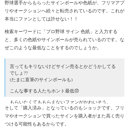
野球選手からもらったサインボールや色紙が、フリマアプ
リやオークションへ続々と転売されているのです。これが
本当にファンとしては許せない！！
検索キーワードに「プロ野球 サイン 色紙」と入力する
と、多くの色紙やサインボールが売られているのです。な
ぜこのような最低なことをするのでしょうか。
言ってもキリないけどサイン売るとかどうかしてる
でしょ??
(たまに直筆のサインボールも)
こんな事する人たちホント最低😠
もらいたくてももらえないファンがかわいそう。
そして「購入済み」となっているのもショックです。フリ
他のフリマアプリとかでも売られてるんだろうね…
マやオークションで買ったサインを購入者がまた高く売り
つける可能性もあるからです。
超ショック😭😭😭
pic.twitter.com/UdrPIW0E12