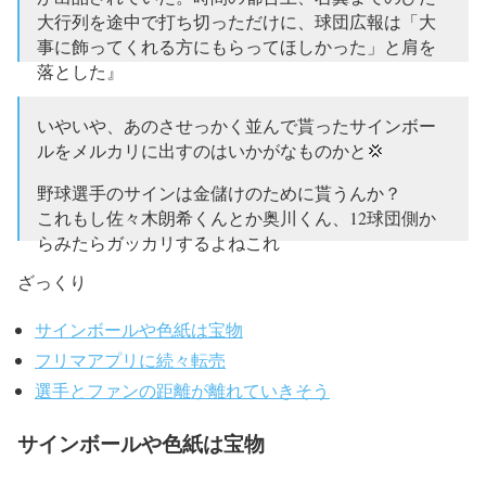
大行列を途中で打ち切っただけに、球団広報は「大
事に飾ってくれる方にもらってほしかった」と肩を
落とした』
とても残念！
https://t.co/ROKGBc72lD
いやいや、あのさせっかく並んで貰ったサインボー
ルをメルカリに出すのはいかがなものかと💢
— 千葉ロッテマリーンズ広告機構(非公認)
(@marineskoukoku)
2020年1月11日
野球選手のサインは金儲けのために貰うんか？
これもし佐々木朗希くんとか奥川くん、12球団側か
らみたらガッカリするよねこれ
ざっくり
喜び、記念、嬉しみ、この言葉を知らねぇのか
— マッピー@鴎党 (@marines679)
2020年1月11日
サインボールや色紙は宝物
フリマアプリに続々転売
選手とファンの距離が離れていきそう
サインボールや色紙は宝物