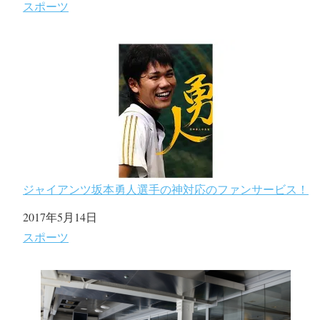
関連理由
スポーツ
ジャイアンツ坂本勇人選手の神対応のファンサービス！
日付
2017年5月14日
関連理由
スポーツ