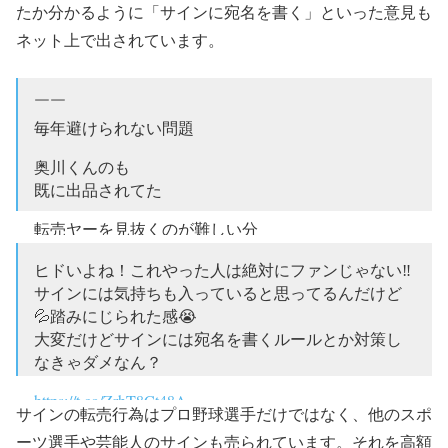
たか分かるように「サインに宛名を書く」といった意見も
ネット上で出されています。
￣￣
毎年避けられない問題
奥川くんのも
既に出品されてた
転売ヤーを見抜くのが難しい分
サインには必ず宛名を書くとか
ヒドいよね！これやった人は絶対にファンじゃない‼️
ルーキーイヤーはサイン会などせず
サインには気持ちも入っていると思ってるんだけど
握手会だけにするとか
💦踏みにじられた感😭
何か対策しないと。
#佐々木朗希
#奥川恭伸
大変だけどサインには宛名を書くルールとか対策し
https://t.co/0YpBmZPdSP
なきゃダメなん？
— №22 (@Nombre_22)
2020年1月11日
https://t.co/ZrhT8Ct48A
サインの転売行為はプロ野球選手だけではなく、他のスポ
— 愛(ﾏﾅ^-^)vの母 (@mana_and_haha)
2020年1月12日
ーツ選手や芸能人のサインも売られています。それを高額