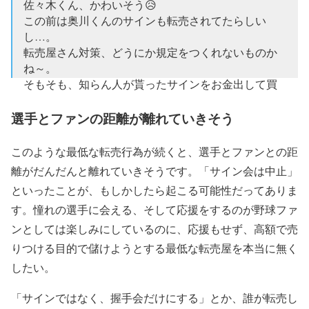
佐々木くん、かわいそう😥
この前は奥川くんのサインも転売されてたらしい
し…。
転売屋さん対策、どうにか規定をつくれないものか
ね～。
そもそも、知らん人が貰ったサインをお金出して買
うの意味分からん。
好きな選手が自分の為に書いてくれたって要素が大
選手とファンの距離が離れていきそう
事じゃん❗と思うんですが。
https://t.co/KSGTm4XqiS
このような最低な転売行為が続くと、選手とファンとの距
— Yas (@luvkzk08)
2020年1月12日
離がだんだんと離れていきそうです。「サイン会は中止」
といったことが、もしかしたら起こる可能性だってありま
す。憧れの選手に会える、そして応援をするのが野球ファ
ンとしては楽しみにしているのに、応援もせず、高額で売
りつける目的で儲けようとする最低な転売屋を本当に無く
したい。
「サインではなく、握手会だけにする」とか、誰が転売し