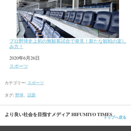
プロ野球史上初の無観客試合で発見！新たな観戦の楽し
み方！
日付
2020年6月26日
関連理由
スポーツ
カテゴリー:
スポーツ
タグ:
野球
、
話題
より良い社会を目指すメディア HIFUMIYO TIMES
トップへ戻る