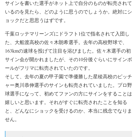
サインを書いた選手がネット上で自分のものが転売されて
— ｼｭｳﾄｳﾕｵ。＠鷹党 (@ha__wk_0818)
2020年1月13日
いるのを見たら、どのように思うのでしょうか。絶対にシ
ョックだと思思うはずです。
千葉ロッテマリーンズにドラフト1位で指名されて入団し
た、大船渡高校の佐々木朗希選手。去年の高校野球で、
163kmの速球を投げて注目を浴びました。佐々木選手の初
サイン会が開かれましたが、その10分後ぐらいにサインボ
ールがフリマに転売されていたのです。
そして、去年の夏の甲子園で準優勝した星稜高校のピッチ
ャー奥川恭伸選手のサインも転売されていました。プロ野
球選手になって、初めてファンの方にサインをすることは
嬉しいと思います。それがすぐに転売されたことを知る
と、どんなにショックを受けるのか、本当に残念でなりま
せん。