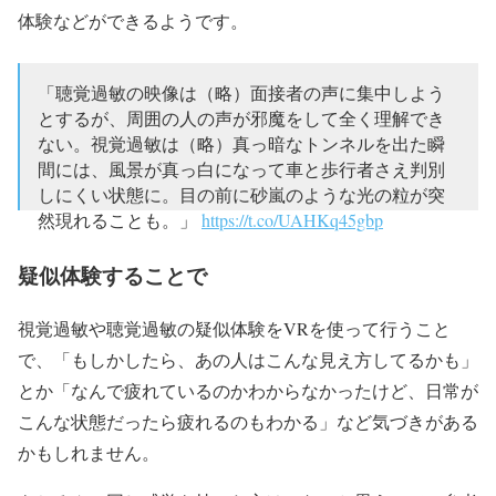
年6月3日
体験などができるようです。
「聴覚過敏の映像は（略）面接者の声に集中しよう
とするが、周囲の人の声が邪魔をして全く理解でき
ない。視覚過敏は（略）真っ暗なトンネルを出た瞬
間には、風景が真っ白になって車と歩行者さえ判別
しにくい状態に。目の前に砂嵐のような光の粒が突
然現れることも。」
https://t.co/UAHKq45gbp
— のほほん堂🌹 (@nohohondo)
2019年6月3日
疑似体験することで
視覚過敏や聴覚過敏の疑似体験をVRを使って行うこと
で、「もしかしたら、あの人はこんな見え方してるかも」
とか「なんで疲れているのかわからなかったけど、日常が
こんな状態だったら疲れるのもわかる」など気づきがある
かもしれません。