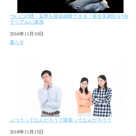
ついに幻聴・妄想を疑似体験できる！統合失調症をVR
でリアルに体感
日付
2016年11月10日
関連理由
暮らす
ふつうってなんだろう？障害ってなんだろう？
日付
2018年11月15日