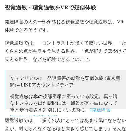
視覚過敏・聴覚過敏をVRで疑似体験
— 友紀(ユキ) (@yukiyuki3690)
2016年6月29日
発達障害の人の一部が感じる視覚過敏や聴覚過敏は、VR
体験できるそうです。
視覚過敏では、「コントラストが強くて眩しい世界」「た
くさんの点がキラキラ見える世界」「色が消えてぼやけて
見える世界」などを経験できるとのこと。
ＶＲでリアルに 発達障害の感覚を疑似体験 (東京新
聞) – LINEアカウントメディア
視覚過敏は車の後部座席に座っている設定。真っ暗
なトンネルを出た瞬間には、風景が真っ白になって
車と歩行者さえ判別しにくい状態に。
#発達障害
https://t.co/oPwDhEYg23
聴覚過敏では、「多くの人にとってはあまり気にならない
— 東京新聞（TOKYO Web） (@tokyo_shimbun)
2019
音が、耐えられなくなるほど大きく感じてしまう」そんな