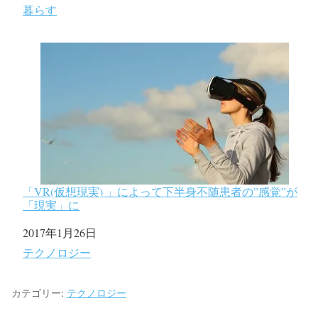
関連理由
暮らす
「VR(仮想現実) 」によって下半身不随患者の”感覚”が
「現実」に
日付
2017年1月26日
関連理由
テクノロジー
カテゴリー:
テクノロジー