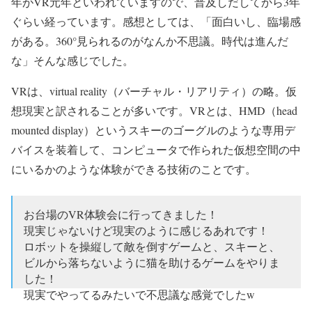
年がVR元年といわれていますので、普及しだしてから3年
ぐらい経っています。感想としては、「面白いし、臨場感
がある。360°見られるのがなんか不思議。時代は進んだ
な」そんな感じでした。
VRは、virtual reality（バーチャル・リアリティ）の略。仮
想現実と訳されることが多いです。VRとは、HMD（head
mounted display）というスキーのゴーグルのような専用デ
バイスを装着して、コンピュータで作られた仮想空間の中
にいるかのような体験ができる技術のことです。
お台場のVR体験会に行ってきました！
現実じゃないけど現実のように感じるあれです！
ロボットを操縦して敵を倒すゲームと、スキーと、
ビルから落ちないように猫を助けるゲームをやりま
した！
現実でやってるみたいで不思議な感覚でしたw
pic.twitter.com/aE8Fc9zyWz