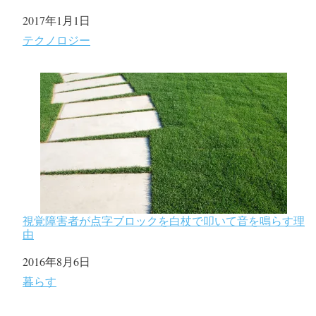
日付
2017年1月1日
関連理由
テクノロジー
視覚障害者が点字ブロックを白杖で叩いて音を鳴らす理
由
日付
2016年8月6日
関連理由
暮らす