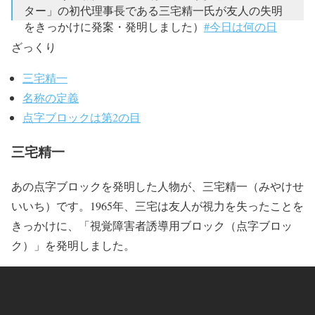
ター」の初代理事長である三宅精一氏が友人の失明
をきっかけに発案・発明しました）
#今日は何の日
pic.twitter.com/Cd7dJrVcSF
ざっくり
— 北海道名物 松尾ジンギスカン【公式】
三宅精一
(@matsuo1956)
2019年3月18日
名称の定義
点字ブロックは第2の目
三宅精一
あの点字ブロックを発明した人物が、三宅精一（みやけせ
いいち）です。1965年、三宅は友人が視力を失ったことを
きっかけに、「視覚障害者誘導用ブロック（点字ブロッ
ク）」を発明しました。