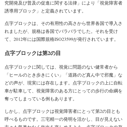
究開発及び普及の促進に関する法律」により「視覚障害者
誘導用ブロック」と定義されています。
点字ブロックは、その有用性の高さから世界各国で導入さ
れましたが、規格は各国でバラバラでした。それを受け
て、2012年には国際規格ISO23599が発行されています。
点字ブロックは第2の目
点字ブロックに関しては、視覚に問題のない健常者から
「ヒールのとき歩きにくい」「道路のど真ん中で邪魔」な
どの声が、現実には存在します。点字ブロックの上に自転
車が駐車して、視覚障害のある方にとっての歩行の命綱を
奪ってしまっている例もあります。
しかし、点字ブロックは視覚障害者にとって第2の目とも
呼べるものです。三宅精一の発明を活かし、目が見えない
方々も気兼ねなく外出を楽しめるよう、点字ブロックの存