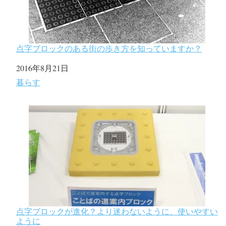
点字ブロックのある街の歩き方を知っていますか？
日付
2016年8月21日
関連理由
暮らす
点字ブロックが進化？より迷わないように、使いやすい
ように