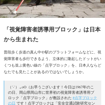
「視覚障害者誘導用ブロック」は日本
から生まれた
普段歩く歩道の真ん中や駅のプラットフォームなどに、視
覚障害者も歩行できるよう、立体的に隆起したドットがい
くつも並ぶ黄色い線の「点字ブロック」を、日本人ならど
なたでも見たことがあるのではないでしょうか。
（´-`）.｡oO（お早うございます！今日は1967年のこ
の日、岡山県岡山市に世界初の視覚障害者誘導用ブ
ロック「点字ブロック」が敷設された
#点字ブロック
の日
です！点字ブロックは「安全交通試験研究セン