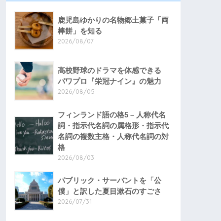
鹿児島ゆかりの名物郷土菓子「両
棒餅」を知る
2026/08/07
高校野球のドラマを体感できる
パワプロ『栄冠ナイン』の魅力
2026/08/05
フィンランド語の格5 – 人称代名
詞・指示代名詞の属格形・指示代
名詞の複数主格・人称代名詞の対
格
2026/08/03
パブリック・サーバントを「公
僕」と訳した夏目漱石のすごさ
2026/07/31