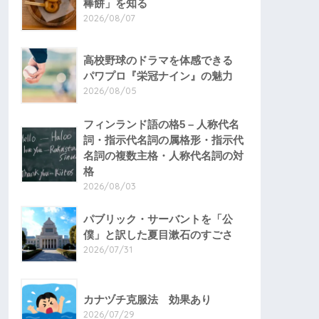
棒餅」を知る
2026/08/07
高校野球のドラマを体感できる
パワプロ『栄冠ナイン』の魅力
2026/08/05
フィンランド語の格5 – 人称代名
詞・指示代名詞の属格形・指示代
名詞の複数主格・人称代名詞の対
格
2026/08/03
パブリック・サーバントを「公
僕」と訳した夏目漱石のすごさ
2026/07/31
カナヅチ克服法 効果あり
2026/07/29