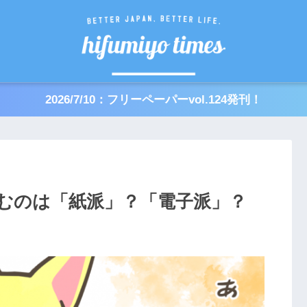
2026/7/10：フリーペーパーvol.124発刊！
むのは「紙派」？「電子派」？