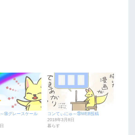
～⑭グレースケール
コンてぃにゅ～㉘WEB投稿
2018年3月8日
1日
暮らす