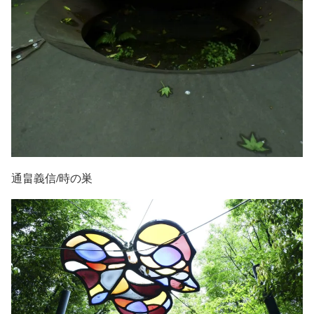
通畠義信/時の巣