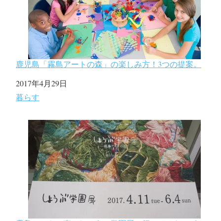
鹿児島「霧島アートの森」の楽しみ方！3つの提案。
日付
2017年4月29日
関連理由
暮らす