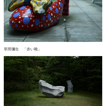
草間彌生 「赤い靴」