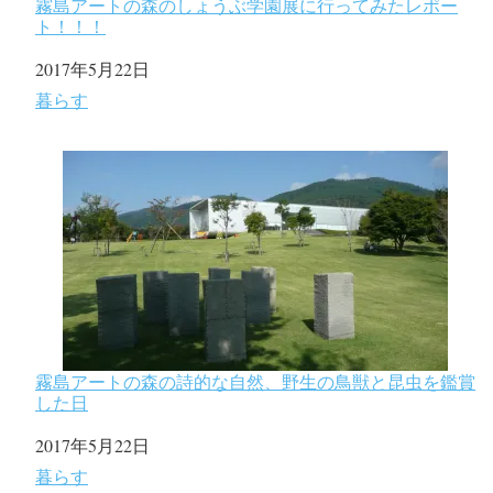
霧島アートの森のしょうぶ学園展に行ってみたレポー
ト！！！
日付
2017年5月22日
関連理由
暮らす
霧島アートの森の詩的な自然、野生の鳥獣と昆虫を鑑賞
した日
日付
2017年5月22日
関連理由
暮らす