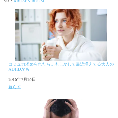
via：
ARUSEN ROOM
コミュ力求められたら…もしかして最近増えてる大人の
ADHDかも
日付
2016年7月26日
関連理由
暮らす