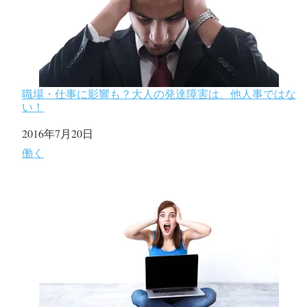
職場・仕事に影響も？大人の発達障害は、他人事ではな
い！
日付
2016年7月20日
関連理由
働く