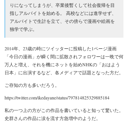
りになってしまうが、卒業後暫くして社会復帰を目
指しアルバイトを始める。
高校などには進学せず、
アルバイトで生計を立て、その傍らで漫画や絵画を
独学で学ぶ。
2014年、23歳の時にツイッターに投稿した1ページ漫画
「今日の漫画」が瞬く間に拡散されフォロワーは一晩で何
万人と増え、それを機にネットを始めNHKの「おはよう
日本」に出演するなど、各メディアで話題となった方だ。
ご存知の方も多いだろう。
https://twitter.com/ikedayane/status/797814825329885184
私の一つ上の方がこの作品を書いていると知って驚いた。
史群さんの作品に涙を流す方急増中のようだ。