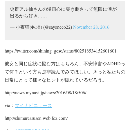
史群アル仙さんの漫画心に突き刺さって無限に涙が
出るから好き……
— 小夜猫(ΦωΦ) (@sayoneco22)
November 28, 2016
https://twitter.com/shining_geso/status/802518534152601601
彼女と同じ症状に悩む方はもちろん、不安障害やADHDっ
て何？という方も是非読んでみてほしい。きっと私たちの
日常にとって様々なヒントが隠れているだろう。
http://news.mynavi.jp/news/2016/08/18/506/
via：
マイナビニュース
http://shimurearusen.web.fc2.com/