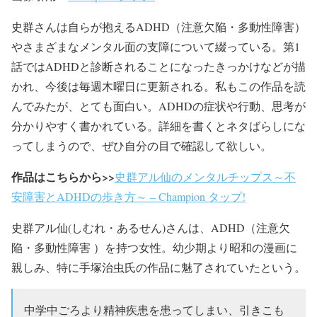
史群さんは自らが抱えるADHD（注意欠陥・多動性障害）
やさまざまなメンタル面の支障について綴っている。第1
話ではADHDと診断されることになったきっかけなどが描
かれ、今後は毎週木曜日に更新される。私もこの作品を読
んでみたが、とても面白い。ADHDの症状や行動、思考が
分かりやすく書かれている。詳細を書くとネタばらしにな
ってしまうので、ぜひ自分の目で確認して欲しい。
作品はこちらから>>
史群アル仙のメンタルチップス～不
安障害とADHDの歩き方～ – Champion タップ!
史群アル仙(しむれ・あるせん)さんは、ADHD（注意欠
陥・多動性障害 ）を持つ女性。幼少期より昭和の漫画に
親しみ、特に手塚治虫氏の作品に魅了されていたという。
中学中ごろより精神疾患を患ってしまい、引きこも