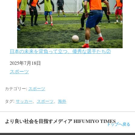
日本の未来を背負って立つ、優秀な選手たち②
日付
2025年7月18日
関連理由
スポーツ
カテゴリー:
スポーツ
タグ:
サッカー
、
スポーツ
、
海外
より良い社会を目指すメディア HIFUMIYO TIMES
トップへ戻る