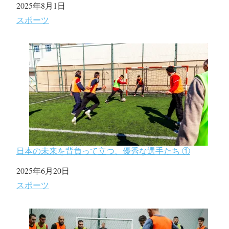
日付
2025年8月1日
関連理由
スポーツ
日本の未来を背負って立つ、優秀な選手たち ①
日付
2025年6月20日
関連理由
スポーツ