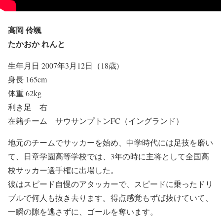
高岡 伶颯
たかおか れんと
生年月日 2007年3月12日（18歳)
身長 165cm
体重 62kg
利き足 右
在籍チーム サウサンプトンFC（イングランド）
地元のチームでサッカーを始め、中学時代には足技を磨い
て、日章学園高等学校では、3年の時に主将として全国高
校サッカー選手権に出場した。
彼はスピード自慢のアタッカーで、スピードに乗ったドリ
ブルで何人も抜き去ります。得点感覚もずば抜けていて、
一瞬の隙を逃さずに、ゴールを奪います。