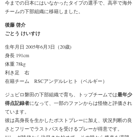
今までの日本にはいなかったタイプの選手で、高卒で海外
チームの下部組織に移籍しました。
後藤 啓介
ごとう けいすけ
生年月日 2005年6月3日（20歳)
身長 191cm
体重 78kg
利き足 右
在籍チーム RSCアンデルレヒト（ベルギー）
最年少
ジュビロ磐田の下部組織で育ち、トップチームでは
得点記録者
になって、一部のファンからは怪物と評価され
ています。
彼は高身長を生かしたポストプレーに加え、状況判断の良
さとフリーでラストパスを受けるプレーが得意です。