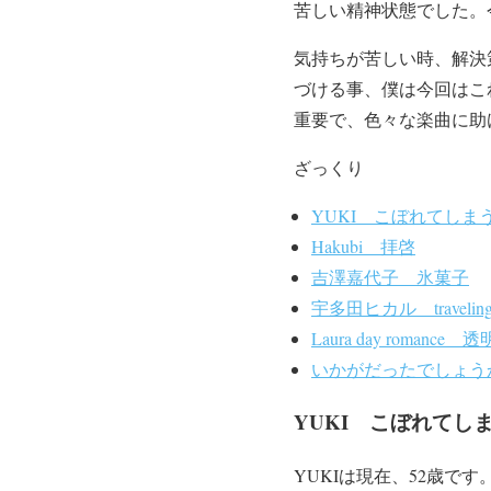
苦しい精神状態でした。
気持ちが苦しい時、解決
づける事、僕は今回はこ
重要で、色々な楽曲に助
ざっくり
YUKI こぼれてしま
Hakubi 拝啓
吉澤嘉代子 氷菓子
宇多田ヒカル traveling（
Laura day romance 透
いかがだったでしょう
YUKI こぼれてし
YUKIは現在、52歳