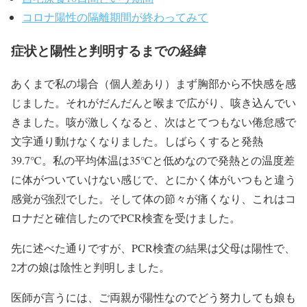
コロナ陽性の隔離期間が終わってみて
症状と陽性と判明するまでの経緯
あくまで私の場合（個人差あり）まず胸部から不快感を感
じました。それがだんだんと喉まで広がり、咳き込んでい
きました。咳が激しくなると、次はとてつもない倦怠感で
文字通り動けなくなりました。しばらくすると発熱
39.7℃。私の平均体温は35℃と低めなので発熱との温度差
に体がついていけない感じで、とにかく体がいつもと違う
感覚が強烈でした。そして体の節々が痛くなり、これはコ
ロナだと確信したのでPCR検査を受けました。
先に述べた通りですが、PCR検査の結果は父母は陽性で、
2才の娘は陰性と判明しました。
医師が言うには、ご両親が陽性なのでどう努力しても娘も