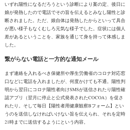
いずれ陽性になるだろうという診断により案の定、後日に
娘が発熱したので電話でその旨を伝えるとみなし陽性と診
断されました。ただ、娘自体は発熱したからといって具合
が悪い様子もなくむしろ元気な様子でした。症状には個人
差があるということを、家族を通じて身を持って体感しま
した。
繋がらない電話と一方的な通知メール
まず連絡を入れるべき保健所や厚生労働省のコロナ対応窓
口などに電話を入れましたが、何度かけても不通。陽性判
明から翌日にコロナ陽性者向けSMSが送信されたり陽性確
認アプリ（翌月に停止と公式発表されたCOCOA）を促さ
れたり。そして毎日【陽性者用健康観察Bフォーム】とい
うのを送信しなければいけない旨を伝えられ、それを定時
21時までに送信するようにという内容。