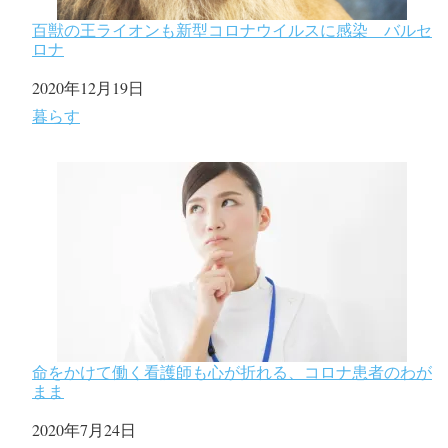
百獣の王ライオンも新型コロナウイルスに感染 バルセ
ロナ
日付
2020年12月19日
関連理由
暮らす
命をかけて働く看護師も心が折れる、コロナ患者のわが
まま
日付
2020年7月24日