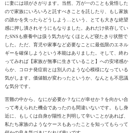
に妻には頭がさがります。当然、万が一のことも覚悟した
ので家族にいろいろと託すべきことを託したり、もし家族
の誰かを失ったらどうしよう…という、とても大きな絶望
感に押し潰されそうにもなりました。あれだけ依存してい
たSNSも療養中は扱う気力がなくほとんど寝たきり状態で
した。ただ、育児や家事など必要なことに最低限のエネル
ギーを確保しようという本能はありました。そして、終わ
ってみれば【家族が無事に生きていること】への安堵感か
らか、コロナ発症前とは別人のような心模様になっている
気がします。価値観が変わったというか、なんとも不思議
な気分です。
苦難の中から、なにが必要か？なにが幸せか？を向かい合
って考えられた機会であったのも間違いないです。もし身
近に、もしくは自身が陽性と判明して辛いことがあれば、
私たち家族のようなケースもあったことを知ってもらって
何かの良き気づきになれば幸いです。