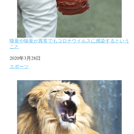
嗅覚や味覚が異常でもコロナウイルスに感染するという
こと
日付
2020年3月28日
関連理由
スポーツ