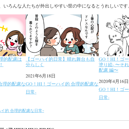
、
いろんな人たちが外出しやすい世の中になるとうれしいです
理的配慮は
【ゴーハイ的日常】晴れ舞台も自
GO！HI！ゴ
！
分らしく
塗り絵- 〜そ
配慮 編〜
日付
2021年6月18日
日付
2020年4月16日
 合理的配慮な
関連理由
GO！HI！ゴーハイ的 合理的配慮な
関連理由
GO！HI！ゴ
日常-
日常-
ハイ的 合理的配慮な日常-