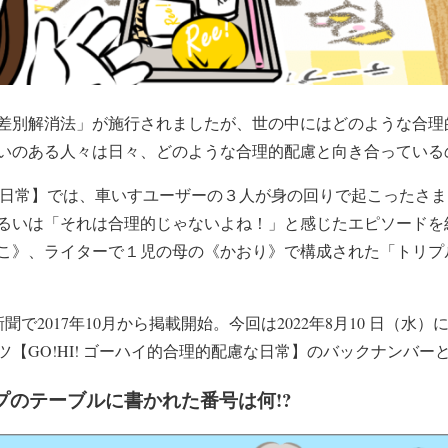
障害者差別解消法」が施行されましたが、世の中にはどのような合
いのある人々は日々、どのような合理的配慮と向き合っている
I!的日常】では、車いすユーザーの３人が身の回りで起こったさ
るいは「それは合理的じゃないよね！」と感じたエピソードを
こ》、ライターで１児の母の《かおり》で構成された「トリプ
で2017年10月から掲載開始。今回は2022年8月10 日（水）
【GO!HI! ゴーハイ的合理的配慮な日常】のバックナンバー
プのテーブルに書かれた番号は何!?