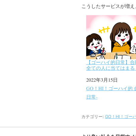
こうしたサービスが増え
【ゴーハイ的日常】合
全ての人に当てはまる
日付
2022年3月15日
関連理由
GO！HI！ゴーハイ的
日常-
カテゴリー:
GO！HI！ゴー