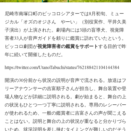
尼崎市南塚口町のピッコロシアターでは8月初旬、
ミュー
ジカル「オズのオジさん やーい」（別役実作、平井久美
子演出）が上演された。劇場内には3頭の盲導犬、視覚障
害者33人が音声ガイドを頼りに鑑賞に訪れていたという。
視覚障害者の鑑賞をサポート
ピッコロ劇団が
する目的で昨
年に続いて開催したものだ。
https://twitter.com/UtanoTabuchi/status/762188421104144384
開演の30分前から状況の説明が音声で流される。放送はフ
リーアナウンサーの吉富順子さんが担当し、舞台装置や登
場人物などが詳細に説明される。劇が始まると、舞台の上
の状況もひとつ一つ丁寧に説明される。専用のレシーバー
が使われるため、一般の鑑賞者に吉富さんの声が聞こえる
ことはない。説明と舞台の上の状況が重なると分かりづら
いため、状況説明を差し挟むタイミングが難しいのだそう