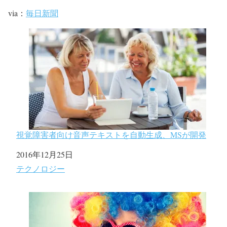
via：
毎日新聞
視覚障害者向け音声テキストを自動生成、MSが開発
日付
2016年12月25日
関連理由
テクノロジー