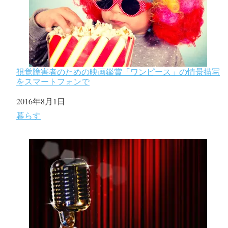
視覚障害者のための映画鑑賞「ワンピース」の情景描写
をスマートフォンで
日付
2016年8月1日
関連理由
暮らす