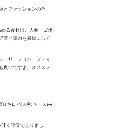
容とファッションの為
温める食材は、人参・ゴボ
野菜と鶏肉を煮物にして
リーリーフ（ハーブティ
も良いですよ。オススメ
グ(1キロ7分30秒ペース)→
を吐く呼吸で走りまし