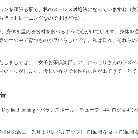
ョンを頑張る事で、私のストレス対処法になっていますね（美
ら陸上トレーニングなのですけどね）。
で、身体を温める食材を食べるように心がけています。身体を
等の土の中で育つものが良いらしいです。私は日々、それらの
たしましては、「女子お茶倶楽部」の、にっこりさんのラズベ
甘い香りがします。優しい香りで女性らしさが出てきて、とて
報告
ry land training・バランスボール・チューブ→4キロジョギン
能強化の為に、先月よりレベルアップして1回息を吸って3回息