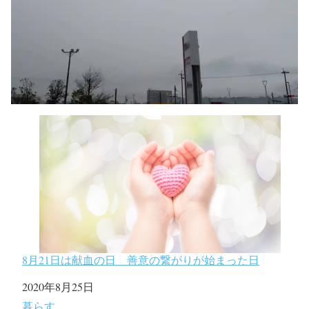
8月21日は献血の日 善意の繋がりが始まった日
日付
2020年8月25日
関連理由
暮らす