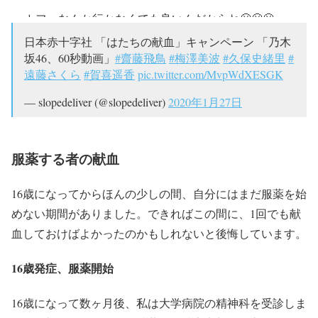
カフェなんか行かなくても良いんだからね😤😤😤
日本赤十字社 「はたちの献血」キャンペーン 「乃木
24歳まではプレゼント貰えるって……
坂46、60秒動画」
#齋藤飛鳥
#梅澤美波
#久保史緒里
#
おばぁちゃん泣いちゃう(；A；)
遠藤さくら
#賀喜遥香
pic.twitter.com/MvpWdXESGK
pic.twitter.com/eIi29FkRgh
— slopedeliver (@slopedeliver)
2020年1月27日
— ＊ルナ＊リネ休止@趣味垢 (@runa__marble)
2019年
12月25日
服薬する者の献血
16歳になってからほんの少しの間、自分にはまだ服薬を始
めない期間がありました。できればこの間に、1回でも献
血しておけばよかったのかもしれないと後悔しています。
16歳発症、服薬開始
16歳になって数ヶ月後、私は大学病院の精神科を受診しま