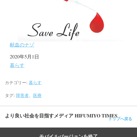
献血のナゾ
日付
2020年5月1日
関連理由
暮らす
カテゴリー:
暮らす
タグ:
障害者
、
医療
より良い社会を目指すメディア HIFUMIYO TIMES
トップへ戻る
モバイルバージョンを終了