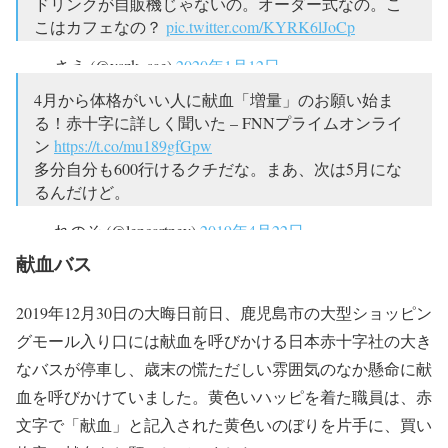
ドリンクが自販機じゃないの。オーダー式なの。こ
こはカフェなの？
pic.twitter.com/KYRK6lJoCp
— さえ (@yszk_sae)
2020年1月12日
4月から体格がいい人に献血「増量」のお願い始ま
る！赤十字に詳しく聞いた – FNNプライムオンライ
ン
https://t.co/mu189gfGpw
多分自分も600行けるクチだな。まあ、次は5月にな
るんだけど。
— れのそ (@lencartney)
2019年4月22日
献血バス
2019年12月30日の大晦日前日、鹿児島市の大型ショッピン
グモール入り口には献血を呼びかける日本赤十字社の大き
なバスが停車し、歳末の慌ただしい雰囲気のなか懸命に献
血を呼びかけていました。黄色いハッピを着た職員は、赤
文字で「献血」と記入された黄色いのぼりを片手に、買い