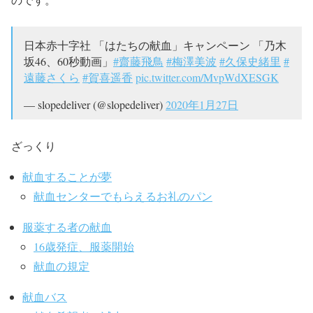
日本赤十字社 「はたちの献血」キャンペーン 「乃木
坂46、60秒動画」
#齋藤飛鳥
#梅澤美波
#久保史緒里
#
遠藤さくら
#賀喜遥香
pic.twitter.com/MvpWdXESGK
— slopedeliver (@slopedeliver)
2020年1月27日
ざっくり
献血することが夢
献血センターでもらえるお礼のパン
服薬する者の献血
16歳発症、服薬開始
献血の規定
献血バス