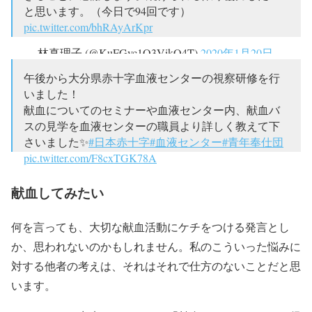
と思います。（今日で94回です）
pic.twitter.com/bhRAyArKpr
— 林真理子 (@KuFGvc1O3VikO4T)
2020年1月20日
午後から大分県赤十字血液センターの視察研修を行
いました！
献血についてのセミナーや血液センター内、献血バ
スの見学を血液センターの職員より詳しく教えて下
さいました✨
#日本赤十字
#血液センター
#青年奉仕団
pic.twitter.com/F8cxTGK78A
— 大分RCY@大分青奉 (@oitaRCY3939)
2020年1月26
献血してみたい
日
何を言っても、大切な献血活動にケチをつける発言とし
か、思われないのかもしれません。私のこういった悩みに
対する他者の考えは、それはそれで仕方のないことだと思
います。