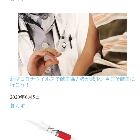
新型コロナウイルスで献血協力者が減少。今こそ献血に
行こう！
日付
2020年6月5日
関連理由
暮らす