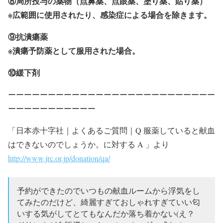
⑧局所投与の薬物（点鼻薬、点眼薬、塗り薬、貼り薬）
※広範囲に使用されたり、感染症による場合を除きます。
⑨抗潰瘍薬
※潰瘍予防薬として服用された場合。
⑩緩下剤
ーーーーーーーーーーーーーーーーーーーーーーーーーー
ーーーーーーーーーーー
「日本赤十字社｜よくあるご質問｜Q 服薬していると献血
はできないのでしょうか。に対する A 」より
http://www.jrc.or.jp/donation/qa/
予約ができたのでいつもの献血ルームから浮気をし
てみたのだけど、綺麗すぎておしゃれすぎていい匂
いする気がしてとてもなんだか落ち着かない(え？