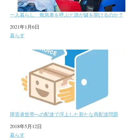
一人暮らし 救急車を呼ぶと誰が鍵を開けるのか？
日付
2021年1月6日
関連理由
暮らす
障害者世帯への配達で浮上した新たな再配達問題
日付
2018年5月12日
関連理由
暮らす