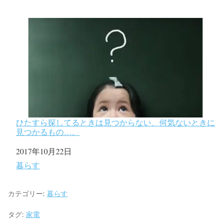
ひたすら探してるときは見つからない、何気ないときに
見つかるもの…。
日付
2017年10月22日
関連理由
暮らす
カテゴリー:
暮らす
タグ:
家電