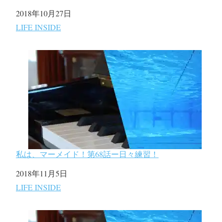
日付
2018年10月27日
関連理由
LIFE INSIDE
私は、マーメイド！第68話ー日々練習！
日付
2018年11月5日
関連理由
LIFE INSIDE