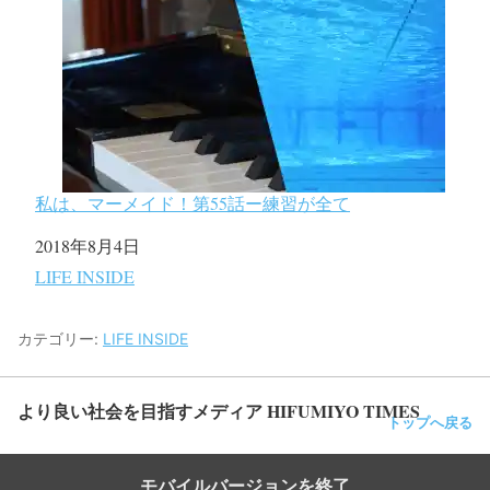
私は、マーメイド！第55話ー練習が全て
日付
2018年8月4日
関連理由
LIFE INSIDE
カテゴリー:
LIFE INSIDE
より良い社会を目指すメディア HIFUMIYO TIMES
トップへ戻る
モバイルバージョンを終了