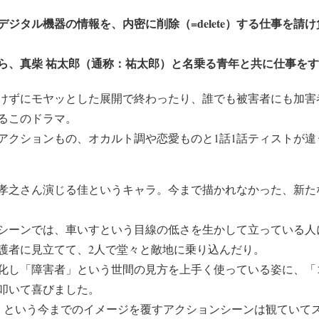
ジタル機器の情報を、内密に削除（=delete）する仕事を請
ら、真柴 祐太郎（通称：祐太郎）と名乗る青年と共に仕事を
けずにモヤッとした展開で終わったり、誰でも被害者にも加害
るこのドラマ。
アクションもの、オカルト調や恋愛ものと1話1話ティストが違
孝之さん演じる佳というキャラ。今まで描かれなかった、新た
シーンでは、車いすという目線の低さを生かして立っている人
護者に見立てて、2人で堂々と敵地に乗り込んだり。
化し「障害者」という世間の見方を上手く使っている姿に、「
叩いて喜びました。
」
という今までのイメージを覆すアクションシーンは観ていて