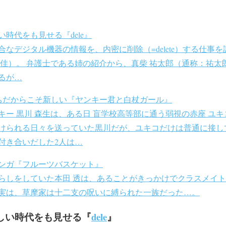
時代をも見せる『dele』
なデジタル機器の情報を、内密に削除（=delete）する仕事
：佳）。 弁護士である姉の紹介から、真柴 祐太郎（通称：祐太
るが…
ちだからこそ新しい『ヤンキー君と白杖ガール』
キー 黒川 森生は、ある日 盲学校高等部に通う弱視の赤座 ユ
けられる日々を送っていた黒川だが、ユキコだけは普通に接し
付き合いだした2人は…
ンガ『フルーツバスケット』
らしをしていた本田 透は、あることがきっかけでクラスメイト
実は、草摩家は十二支の呪いに縛られた一族だった…。
しい時代をも見せる『
dele
』