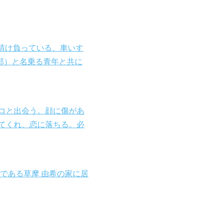
を請け負っている、車いす
郎）と名乗る青年と共に
キコと出会う。顔に傷があ
てくれ、恋に落ちる。必
である草摩 由希の家に居