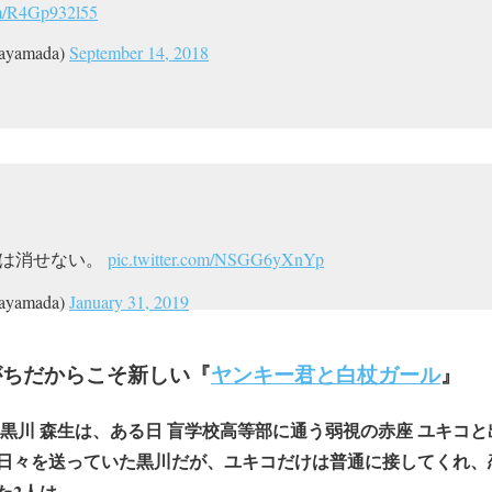
om/R4Gp932l55
yamada)
September 14, 2018
憶は消せない。
pic.twitter.com/NSGG6yXnYp
yamada)
January 31, 2019
がちだからこそ新しい『
ヤンキー君と白杖ガール
』
 黒川 森生は、ある日 盲学校高等部に通う弱視の赤座 ユキコ
日々を送っていた黒川だが、ユキコだけは普通に接してくれ、
た2人は…