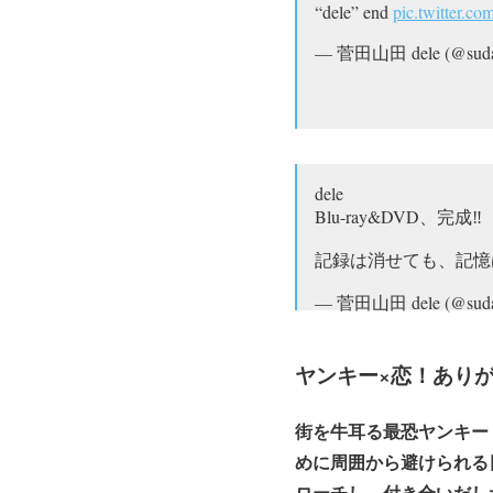
“dele” end
pic.twitter.c
— 菅田山田 dele (@suda
dele
Blu-ray&DVD、完成‼️
記録は消せても、記
— 菅田山田 dele (@suda
ヤンキー×恋！あり
街を牛耳る最恐ヤンキー
めに周囲から避けられる
ローチし、付き合いだし