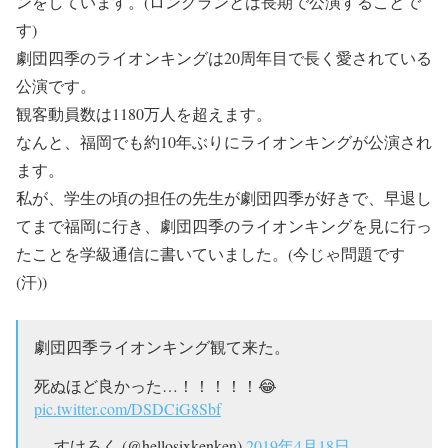
ンをしています。(ロングランとは長期で公演することで
す)
劇団四季のライオンキングは20周年目で長く愛されている
公演です。
観客動員数は1180万人を超えます。
なんと、福岡でも約10年ぶりにライオンキングが公演され
ます。
私が、学生の頃の担任の先生が劇団四季が好きで、早退し
てまで福岡に行き、劇団四季のライオンキングを見に行っ
たことを学級通信に書いていました。(今じゃ問題です
(汗))
劇団四季ライオンキング観て来た。
死ぬほど良かった…！！！！！😂
pic.twitter.com/DSDCiG8Sbf
— すけろく (@hellosixkenken)
2019年4月18日