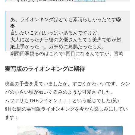
あ、ライオンキングはとても素晴らしかったです️🦁
🌟
言いたいことはいっぱいあるんですけど、
大人になったナラ役の女優さんとても美声で歌が超
絶上手かった…。ガチめに鳥肌たったもん。
劇団四季観るのはこれで2回目になるんですが、宮崎
公演が何かあったからまた観劇したいです💕
実写版のライオンキングに期待
— 萃香@予定なし (@Suika_085)
2019年4月18日
映画の予告を見ていましたが、すごくかわいいです。シン
バの小さい頃がぬいぐるみのような可愛さでした。
ムファサもTHEライオン！！！という感じでした(笑)
8月公開の実写版ライオンキングを今から楽しみにしてい
ます！