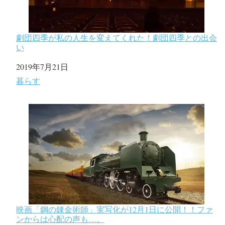
劇団四季が私の人生を変えてくれた！劇団四季との出会
い
日付
2019年7月21日
関連理由
暮らす
映画「鋼の錬金術師」実写化が12月1日に公開！！ファ
ンからは心配の声も…。