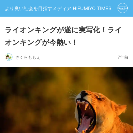
より良い社会を目指すメディア HIFUMIYO TIMES
ライオンキングが遂に実写化！ライ
オンキングが今熱い！
さくらももえ
7年前