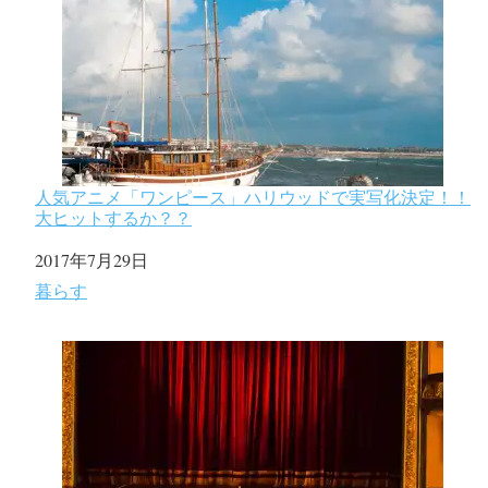
人気アニメ「ワンピース」ハリウッドで実写化決定！！
大ヒットするか？？
日付
2017年7月29日
関連理由
暮らす