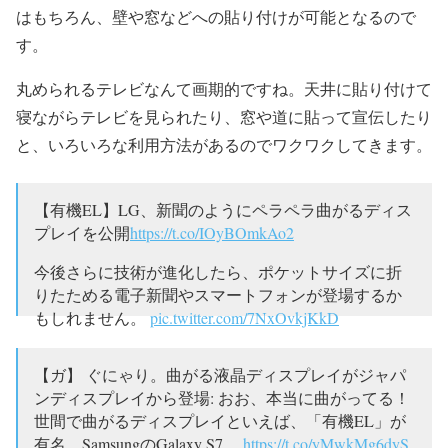
はもちろん、壁や窓などへの貼り付けが可能となるので
す。
丸められるテレビなんて画期的ですね。天井に貼り付けて
寝ながらテレビを見られたり、窓や道に貼って宣伝したり
と、いろいろな利用方法があるのでワクワクしてきます。
【有機EL】LG、新聞のようにペラペラ曲がるディス
プレイを公開
https://t.co/IOyBOmkAo2
今後さらに技術が進化したら、ポケットサイズに折
りたためる電子新聞やスマートフォンが登場するか
もしれません。
pic.twitter.com/7NxOvkjKkD
— ライブドアニュース (@livedoornews)
2016年1月6日
【ガ】 ぐにゃり。曲がる液晶ディスプレイがジャパ
ンディスプレイから登場: おお、本当に曲がってる！
世間で曲がるディスプレイといえば、「有機EL」が
有名。SamsungのGalaxy S7…
https://t.co/yMwkMg6dyS