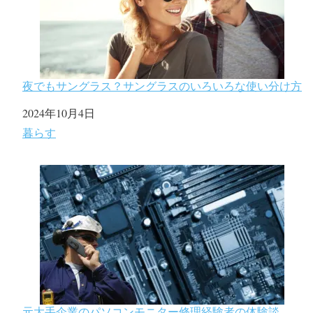
夜でもサングラス？サングラスのいろいろな使い分け方
日付
2024年10月4日
関連理由
暮らす
元大手企業のパソコンモニター修理経験者の体験談