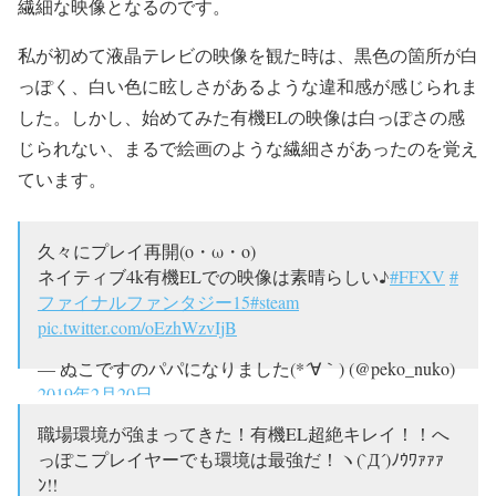
繊細な映像となるのです。
私が初めて液晶テレビの映像を観た時は、黒色の箇所が白
っぽく、白い色に眩しさがあるような違和感が感じられま
した。しかし、始めてみた有機ELの映像は白っぽさの感
じられない、まるで絵画のような繊細さがあったのを覚え
ています。
久々にプレイ再開(o・ω・o)
ネイティブ4k有機ELでの映像は素晴らしい♪
#FFXV
#
ファイナルファンタジー15
#steam
pic.twitter.com/oEzhWzvIjB
— ぬこですのパパになりました(*´∀｀) (@peko_nuko)
2019年2月20日
職場環境が強まってきた！有機EL超絶キレイ！！へ
っぽこプレイヤーでも環境は最強だ！ヽ(`Д´)ﾉｳﾜｧｧｧ
ﾝ!!