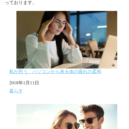
っております。
私が思う、パソコンから来る体の疲れの柔和
日付
2018年1月11日
関連理由
暮らす