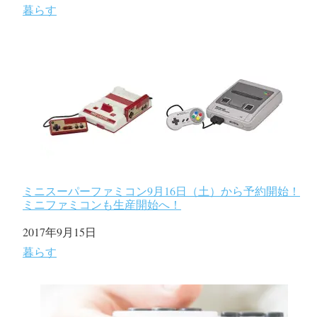
関連理由
暮らす
ミニスーパーファミコン9月16日（土）から予約開始！
ミニファミコンも生産開始へ！
日付
2017年9月15日
関連理由
暮らす