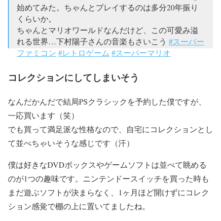
始めてみた。ちゃんとプレイするのは多分20年振り
くらいか。
ちゃんとマリオワールドなんだけど、この可愛み溢
れる世界…下村陽子さんの音楽もさいこう
#スーパー
ファミコン
#レトロゲーム
#スーパーマリオ
pic.twitter.com/6YimaTxrHK
コレクションにしてしまいそう
— イズミ(杉) (@izu726_sugi)
2018年10月28日
なんだかんだで結局PSクラシックを予約した僕ですが、
一応買います（笑）
でも買って満足派な性格なので、自宅にコレクションとし
て並べちゃいそうな感じです（汗）
僕は好きなDVDボックスやゲームソフトは並べて眺める
のが1つの趣味です。ニンテンドースイッチを買った時も
まだ遊ぶソフトが決まらなく、1ヶ月ほど開けずにコレク
ション感覚で棚の上に置いてましたね。