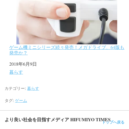
ゲーム機ミニシリーズ続々発売！メガドライブ、64版も
発売か？
日付
2018年6月9日
関連理由
暮らす
カテゴリー:
暮らす
タグ:
ゲーム
より良い社会を目指すメディア HIFUMIYO TIMES
トップへ戻る