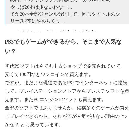
やっぱ20本は少ないわなー…
てか20本全部ジャンル分けして、同じタイトルのシ
リーズ2本はやめちくり…
— すずめ( =͟͟͞͞(ଘ ・∀・) ｲｲﾈ！ｻｲｯｺｳﾀﾞﾈ！)
(@suzumetsubuyaki)
2018年10月29日
PS3でもゲームができるから、そこまで人気な
い？
初代PSソフトは今でも中古ショップで発売されていて、
安くて100円などワンコインで買えます。
ですが、まだまだ現役であるPS3でインターネットに接続
して、プレイステーションストアからプレステソフトを買
えます。またPCエンジンのソフトも買えます。
全部のソフトではありませんが、結構多くのゲームが買え
てプレイできるから、それが何が人気が少ない理由の1つ
かな？ とも思っています。