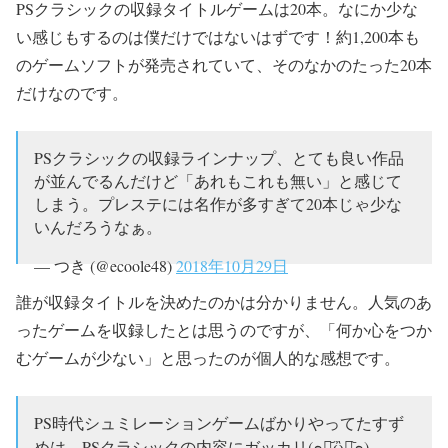
PSクラシックの収録タイトルゲームは20本。なにか少な
い感じもするのは僕だけではないはずです！約1,200本も
のゲームソフトが発売されていて、そのなかのたった20本
だけなのです。
PSクラシックの収録ラインナップ、とても良い作品
が並んでるんだけど「あれもこれも無い」と感じて
しまう。プレステには名作が多すぎて20本じゃ少な
いんだろうなぁ。
— つき (@ecoole48)
2018年10月29日
誰が収録タイトルを決めたのかは分かりません。人気のあ
ったゲームを収録したとは思うのですが、「何か心をつか
むゲームが少ない」と思ったのが個人的な感想です。
PS時代シュミレーションゲームばかりやってたすず
めは、PSクラシックの内容にガッカリ(๑･᷄ὢ･᷅๑)