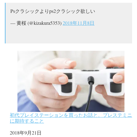
Psクラシックよりps2クラシック欲しい
— 黄桜 (@kizakura5353)
2018年11月8日
初代プレイステーションを買ったお話と、プレステミニ
に期待すること
日付
2018年9月21日