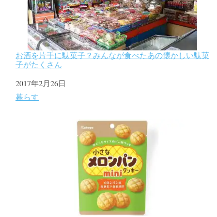
お酒を片手に駄菓子？みんなが食べたあの懐かしい駄菓
子がたくさん
日付
2017年2月26日
関連理由
暮らす