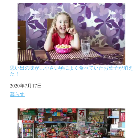
思い出の味が…小さい頃によく食べていたお菓子が消え
た！
日付
2020年7月17日
関連理由
暮らす