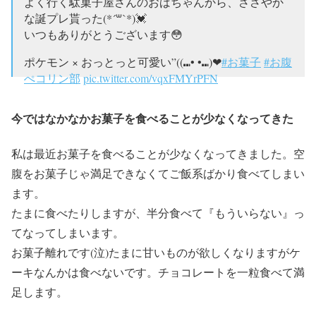
よく行く駄菓子屋さんのおばちゃんから、ささやか
な誕プレ貰った(*´꒳`*)💓
いつもありがとうございます😳
ポケモン × おっとっと可愛い”((⑉• •⑉)❤︎
#お菓子
#お腹
ぺコリン部
pic.twitter.com/vqxFMYrPFN
— *.☆ かんちゃん ❅°.。 (@1101_kanna)
2018年10月31
今ではなかなかお菓子を食べることが少なくなってきた
日
私は最近お菓子を食べることが少なくなってきました。空
腹をお菓子じゃ満足できなくてご飯系ばかり食べてしまい
ます。
たまに食べたりしますが、半分食べて『もういらない』っ
てなってしまいます。
お菓子離れです(泣)たまに甘いものが欲しくなりますがケ
ーキなんかは食べないです。チョコレートを一粒食べて満
足します。