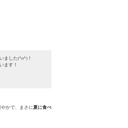
した(^o^)！
います！
夏に食べ
爽やかで、まさに