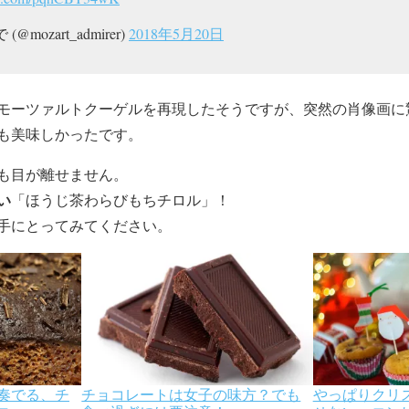
 (@mozart_admirer)
2018年5月20日
モーツァルトクーゲルを再現したそうですが、突然の肖像画に
も美味しかったです。
も目が離せません。
い
「ほうじ茶わらびもちチロル」！
手にとってみてください。
奏でる、チ
チョコレートは女子の味方？でも
やっぱりクリ