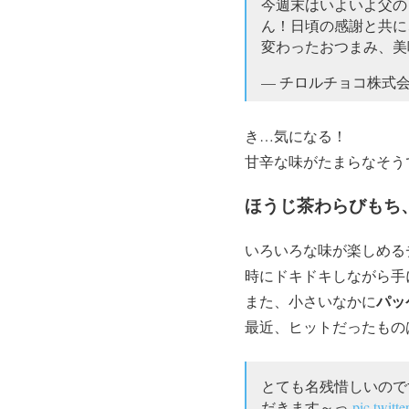
今週末はいよいよ父の
ん！日頃の感謝と共に、
変わったおつまみ、美
— チロルチョコ株式会社 
き…気になる！
甘辛な味がたまらなそう
ほうじ茶わらびもち
いろいろな味が楽しめる
時にドキドキしながら手
パッ
また、小さいなかに
最近、ヒットだったもの
とても名残惜しいので
だきます～っ
pic.twit