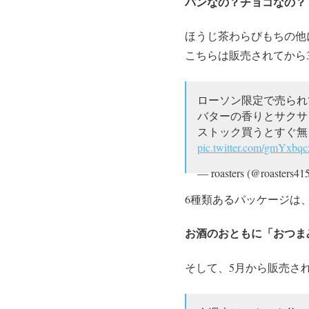
パンなの？チョコなの？
ほうじ茶わらびもちの他
こちらは販売されてから
ローソン限定で売られ
バターの香りとサクサ
ストック買うとすぐ無
pic.twitter.com/gmYxbq
— roasters (@roasters41
6種類あるパッケージは
お酒のおともに「おつま
そして、5月から販売さ