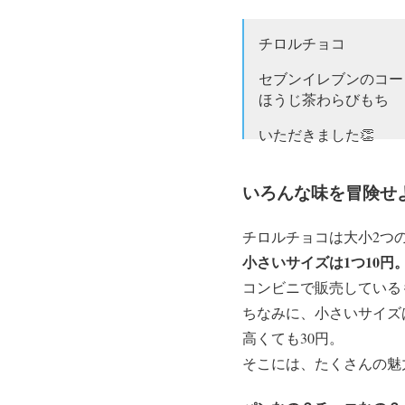
チロルチョコ
セブンイレブンのコー
ほうじ茶わらびもち
いただきました👏
チロルの世界の凄さを
いろんな味を冒険せ
あんな小さなチョコに
感服‼
#セブンスイー
チロルチョコは大小2つ
— スイーツは幸せ💕 (@sw
小さいサイズは1つ10円
コンビニで販売している
ちなみに、小さいサイズ
高くても30円。
そこには、たくさんの魅