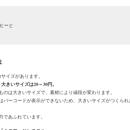
ヒーと
思い知りました‼
よ
何でこれだけ再現できるの‼
ツアンバサダー
https://t.co/HoBQWKnnkq
のサイズがあります。
eet_duck1131)
2018年7月9日
。大きいサイズは20～30円。
ものは大きいサイズで、素材により値段が変わります。
はバーコードが表示ができないため、大きいサイズがつくられ
力であふれています。