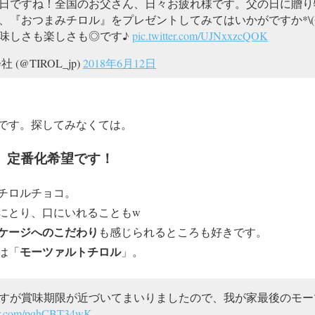
日ですね！全国のお父さん、日々お疲れ様です。父の日に贈り
『おつまみチロル』をプレゼントしてみてはいかがですか*\(^o
味しさも楽しさも◎です♪
pic.twitter.com/UJNxxzcQOK
(@TIROL_jp)
2018年6月12日
です。探してみなくては。
、定番化希望です！
チロルチョコ。
にとり、口にいれることもw
ケージへのこだわり
も感じられるところも好きです。
モーツァルトチロル
は「
」。
すが賞味期限が近づいてまいりましたので、我が家最後のモー
ter.com/pqhCBT34wK