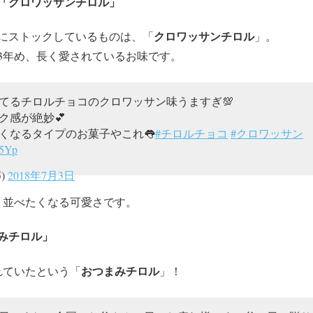
「クロワッサンチロル」
クロワッサンチロル
にストックしているものは、「
」。
3年め、長く愛されているお味です。
てるチロルチョコのクロワッサン味うますぎ💯
ク感が絶妙💕
くなるタイプのお菓子やこれ👅
#チロルチョコ
#クロワッサン
c5Yp
5)
2018年7月3日
、並べたくなる可愛さです。
みチロル」
おつまみチロル
れていたという「
」！