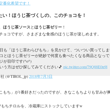
定番化希望です！
たい！ほうじ茶づくしの、このチョコを！
ほうじ茶ソース
ほうじ茶ゼリー
、
と
！
チョコですが、さまざまな食感のほうじ茶が楽しめます。
日も「ほうじ茶わらびもち」を見かけて、ついつい買ってしまいま
コとほうじ茶ゼリーが絶妙で何度も食べたくなる商品となって
が目印です(^o^)
いう方はぜひ探してみてください🎵
pic.twitter.com/79Q88E0n9l
(@TIROL_jp)
2018年7月3日
こもち」が1番好きだったのですが、きなこもちよりも甘みが
びもちチロルを、冷蔵庫にストックしていますw