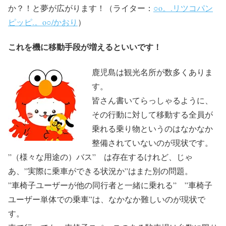
か？！と夢が広がります！（ライター：
○o。.リツコパン
ピッピ.。o○/かおり
）
これを機に移動手段が増えるといいです！
鹿児島は観光名所が数多くありま
す。
皆さん書いてらっしゃるように、
その行動に対して移動する全員が
乗れる乗り物というのはなかなか
整備されていないのが現状です。
”（様々な用途の）バス” は存在するけれど、じゃ
あ、”実際に乗車ができる状況か”はまた別の問題。
”車椅子ユーザーが他の同行者と一緒に乗れる” ”車椅子
ユーザー単体での乗車”は、なかなか難しいのが現状で
す。