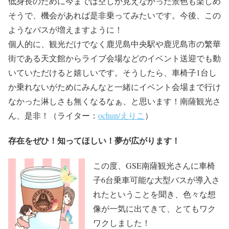
低身長のために今までは空しか見えなかった景色も楽しめ
そうで、機会があれば是非乗ってみたいです。今後、この
ようなバスが増えますように！
個人的に、観光だけでなく鹿児島中央駅や鹿児島市の繁華
街である天文館からライブ会場などのイベント送迎でも動
いていただけると嬉しいです。そうしたら、車椅子1台し
か乗れないがためにみんなと一緒にイベント会場まで行け
なかった淋しさも無くなるなぁ、と思います！南薩観光さ
ん、是非！（ライター：
ochun/えりこ
）
存在をぜひ！知ってほしい！夢が広がります！
この度、GSE南薩観光さんに車椅
子6台乗車可能な大型バスが導入さ
れたということを聞き、色々な想
像が一気に出てきて、とてもワク
ワクしました！