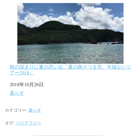
秋の深まりに夏の思い出「夏の南さつま市、半端ないツ
アー2018」
日付
2018年10月26日
関連理由
暮らす
カテゴリー:
暮らす
タグ:
バリアフリー