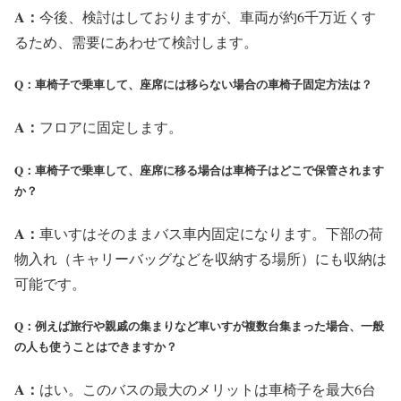
A：
今後、検討はしておりますが、車両が約6千万近くす
るため、需要にあわせて検討します。
Q：⾞椅⼦で乗⾞して、座席には移らない場合の⾞椅⼦固定⽅法は？
A：
フロアに固定します。
Q：⾞椅⼦で乗⾞して、座席に移る場合は⾞椅⼦はどこで保管されます
か？
A：
車いすはそのままバス車内固定になります。下部の荷
物入れ（キャリーバッグなどを収納する場所）にも収納は
可能です。
Q：例えば旅⾏や親戚の集まりなど⾞いすが複数台集まった場合、⼀般
の⼈も使うことはできますか？
A：
はい。このバスの最大のメリットは車椅子を最大6台