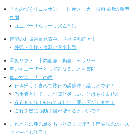
「ものづくりニッポン！」国産メーカー技術屈指の新型
車両
ユニバーサルツーリズムとは
待望のお披露目発表会、取材陣も続々！
外観・仕様・最新の安全装置
電動リフト・車内画像・動画ギャラリー
車いすユーザーとして気なることを質問！
車いすユーザーの声
行き帰りも含めて旅行の醍醐味・楽しさです！
当事者として、これほど嬉しいことはありません
存在をぜひ！知ってほしい！夢が広がります！
これを機に移動手段が増えるといいです！
これからの鹿児島をもっと盛り上げる！南薩観光のバス
ツアーにも注目！