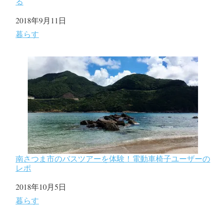
る
日付
2018年9月11日
関連理由
暮らす
南さつま市のバスツアーを体験！電動車椅子ユーザーの
レポ
日付
2018年10月5日
関連理由
暮らす