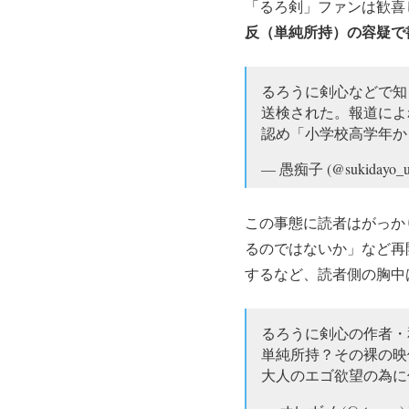
「るろ剣」ファンは歓喜
反（単純所持）の容疑で
るろうに剣心などで知
送検された。報道によ
認め「小学校高学年か
— 愚痴子 (@sukidayo_u
この事態に読者はがっか
るのではないか」など再
するなど、読者側の胸中
るろうに剣心の作者・
単純所持？その裸の映
大人のエゴ欲望の為に