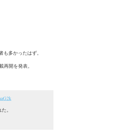
者も多かったはず。
連載再開を発表。
oaaG2k
れた。