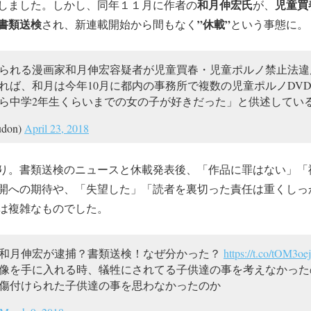
和月伸宏氏
児童買
しました。しかし、同年１１月に作者の
が、
書類送検
”休載”
され、新連載開始から間もなく
という事態に。
られる漫画家和月伸宏容疑者が児童買春・児童ポルノ禁止法違
れば、和月は今年10月に都内の事務所で複数の児童ポルノDV
ら中学2年生くらいまでの女の子が好きだった」と供述してい
don)
April 23, 2018
り。書類送検のニュースと休載発表後、「作品に罪はない」「
開への期待や、「失望した」「読者を裏切った責任は重くしっ
は複雑なものでした。
和月伸宏が逮捕？書類送検！なぜ分かった？
https://t.co/tOM3oe
像を手に入れる時、犠牲にされてる子供達の事を考えなかった
傷付けられた子供達の事を思わなかったのか