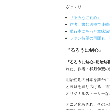
ざっくり
『るろうに剣心』
作者、書類送検で連載
単行本にあった意味深
ファン待望の再開も、
『るろうに剣心』
『るろうに剣心−明治剣
和月伸宏
れた、作者・
の
明治初期の日本を舞台に
と激闘を繰り広げる。迫
オリジナルストーリーな
アニメ化もされ、その人