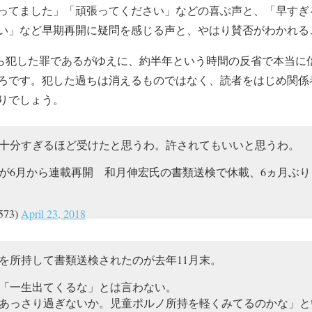
ってました」「頑張ってください」などの喜ぶ声と、「早すぎ
い」など早期再開に疑問を感じる声と、やはり賛否がわかれる
”から犯した罪であるがゆえに、約半年という時間の反省で本当に
ろです。犯した過ちは消えるものではなく、読者をはじめ関係
りでしょう。
十分すぎるほど受けたと思うわ。許されてもいいと思うわ。
が6月から連載再開 和月伸宏氏の書類送検で休載、6ヵ月ぶ
573)
April 23, 2018
を所持して書類送検されたのが去年11月末。
「一生出てくるな」とは言わない。
あっさり過ぎないか。児童ポルノ所持を軽くみてるのかな」と