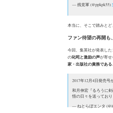
— 残党軍 (@ppkpk55)
本当に、そこで踏みとど
ファン待望の再開も
今回、集英社が発表した
叱咤と激励の声
の
が寄せ
家・出版社の責務である
2017年12月4日発
和月伸宏『るろうに剣
悟の日々を送っており
— ねとらぼエンタ (@itm_