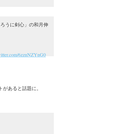
るろうに剣心」の和月伸
twitter.com/6zznNZYnG0
トがあると話題に。