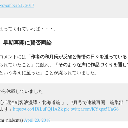
November 21, 2017
まってくれていれば・・・。
、早期再開に賛否両論
作者の和月氏が反省と悔悟の日々を送っている
コメントには「
そのような声に作品づくりを通し
られていたこと」に触れ、「
という考えに至った」ことが綴られていました。
売号から休載していました
心-明治剣客浪漫譚・北海道編-』、7月号で連載再開 編集部
ます」
https://t.co/HXLuPQHAZk
pic.twitter.com/KYxpa5UaG6
nlabenta)
April 23, 2018