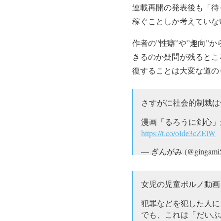
連載再開の発表後も「待
稼ぐことしか考えていな
作者の”性癖”や”趣向
きるのか疑問が残るとこ
復することは大変な道の
さすがに社会的制裁は
漫画「るろうに剣心」
https://t.co/oIde3cZElW
— ぎんがみ (@gingami
女児の児童ポルノ動画
犯罪などを犯した人に
でも、これは「だいぶ