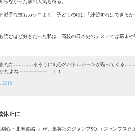
知らなかった層の人気も得る。
ド派手な技もカッコよく、子どもの頃は「練習すればできるか
も読むほど好きだった私は、高校の日本史のテストでは幕末や
きたな…………るろうに剣心名バトルシーンが甦ってくる……
かたよねーーーーーー！！！
3, 2018
載休止に
うに剣心・北海道編−』が、集英社のジャンプSQ.（ジャンプス