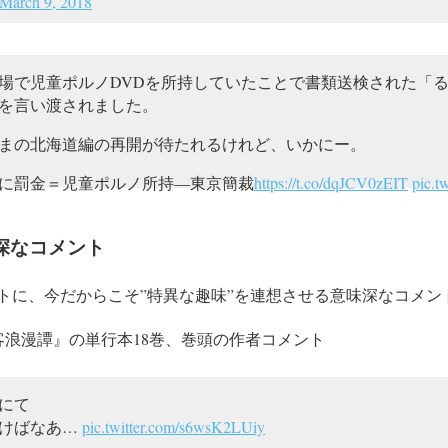
March 9, 2018
場で児童ポルノDVDを所持していたことで書類送検された「
円を言い渡されました。
まの北海道編の再開が待たれるけれど、いかにー。
に罰金＝児童ポルノ所持―東京簡裁
https://t.co/dqJCV0zEIT
pic.
shitokyo)
February 27, 2018
深なコメント
トに、今だからこそ”特異な趣味”を連想させる意味深なコメン
客浪漫譚』の単行本18巻、巻頭の作者コメント
にて
おけばなあ…
pic.twitter.com/s6wsK2LUiy