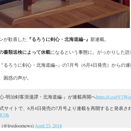
『るろうに剣心・北海道編−』
ァンが歓喜した
新連載。
の書類送検によって休載
になるという事態に。がっかりした読
が『るろうに剣心・北海道編−』の7月号（6月4日発売）からの
、困惑の声が。
心-明治剣客浪漫譚・北海道編-』が連載再開へ
https://t.co/rV1W
式サイトで、6月4日発売の7月号より連載を再開すると発表さ
CIU0h
ivedoornews)
April 23, 2018