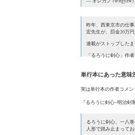
— オレガノ (@rtgyzw)
昨年、西東京市の仕事
宏先生が、罰金20万
連載がストップしたま
「るろうに剣心」作者
— とりま西東京 (@TRMni
単行本にあった意味
実は単行本の作者コメン
『るろうに剣心−明治剣
るろうに剣心、一八巻
人形で踏み止まって