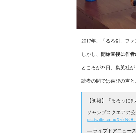
2017年、「るろ剣」フ
開始直後に作者
しかし、
ところが23日、集英社
読者の間では喜びの声と
【朗報】『るろうに剣
ジャンプスクエアの公
pic.twitter.com/XvkNO
— ライブドアニュース (@l