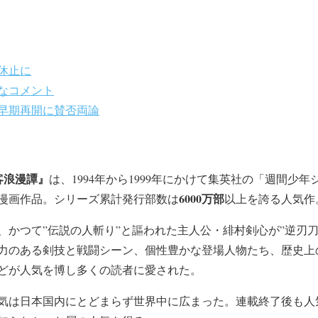
休止に
なコメント
早期再開に賛否両論
客浪漫譚』
は、1994年から1999年にかけて集英社の「週間少
6000万部
漫画作品。シリーズ累計発行部数は
以上を誇る人気作
、かつて”伝説の人斬り”と謳われた主人公・緋村剣心が”逆刃刀
力のある剣技と戦闘シーン、個性豊かな登場人物たち、歴史上
どが人気を博し多くの読者に愛された。
気は日本国内にとどまらず世界中に広まった。連載終了後も人気