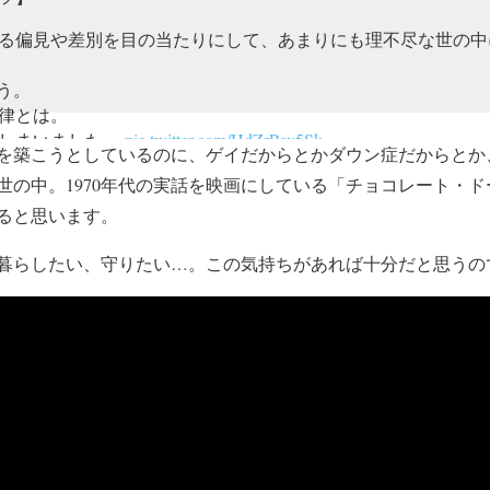
る偏見や差別を目の当たりにして、あまりにも理不尽な世の中
う。
律とは。
てしまいました。
pic.twitter.com/HdZrPoy5Sk
を築こうとしているのに、ゲイだからとかダウン症だからとか
2)
2018年3月20日
世の中。1970年代の実話を映画にしている「チョコレート・
ると思います。
暮らしたい、守りたい…。この気持ちがあれば十分だと思うの