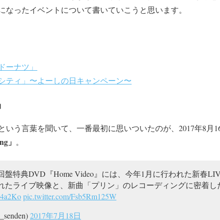
になったイベントについて書いていこうと思います。
ドーナツ」
ーシティ」〜よーしの日キャンペーン〜
」
いう言葉を聞いて、一番最初に思いついたのが、2017年8月1
ng」
。
盤特典DVD『Home Video』には、今年1月に行われた新春LIV
厳選されたライブ映像と、新曲「プリン」のレコーディングに密着
P74a2Ko
pic.twitter.com/Fsb5Rm125W
_senden)
2017年7月18日