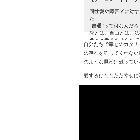
同性愛や障害者に対す
た。
“普通”って何なんだろ
愛とは、自由とは、法
色々と考えさせられ
自分たちで幸せのカタチ
— caim (@Lily3216294
の存在を許してくれない
のような風潮は残ってい
愛するひととただ幸せに