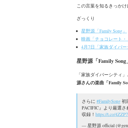
この言葉を知るきっかけ
ざっくり
星野源「Family Song」
映画「チョコレート・
4月7日「家族ダイバ
星野源「Family Song
「家族ダイバーシティ」と
源さんの楽曲「Family So
さらに
#FamilySong
初回
PACIFIC』より
収録！
https://t.co/4ZZ
— 星野源 official (@gen