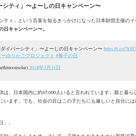
バーシティ」〜よーしの日キャンペーン〜
シティ」という言葉を知るきっかけになった日本財団主催のイ
の日キャンペーン〜。
家族ダイバーシティ」〜よーしの日キャンペーン〜
https://t.co/7
ピーゆりかごプロジェクト
#養子の日
hmoonsolar)
2018年3月31日
供は、日本国内に約45,000人いると言われています。親と暮
にいます。でも、社会の目はこの子たちにも厳しいと自分には
日」。
て知ってもらうため、そして、子供たちがあたたかい家庭で育