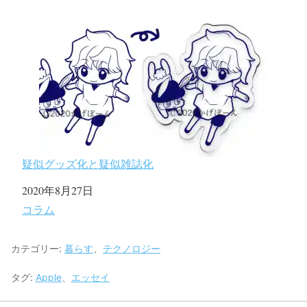
疑似グッズ化と疑似雑誌化
日付
2020年8月27日
関連理由
コラム
カテゴリー:
暮らす
、
テクノロジー
タグ:
Apple
、
エッセイ