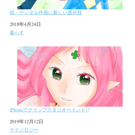
続・デジタル作画に新しい選択肢
日付
2018年4月24日
関連理由
暮らす
iPhoneでクリップスタジオペイント!?
日付
2019年12月12日
関連理由
テクノロジー