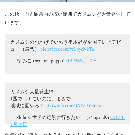
この秋、鹿児島県内の広い範囲でカメムシが大量発生して
います。
カメムシのおかげでいちき串木野が全国テレビデビ
ュー（最悪）
pic.twitter.com/vfLpycNbTa
— な みこ (@nami_poppo)
2017年9月30日
カメムシ大量発生!!!
1匹でもキモいのに、まるで！
地獄絵図やろ？
pic.twitter.com/0AIV9YSeYa
— Shiho☆世界の絶景に行きたい！ (@japand9)
2017年
9月29日
例年の5〜6倍といわれるおびただしい数のカメムシたち。