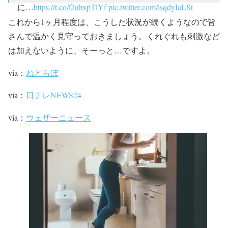
に…
https://t.co/fJubxpTlYf
pic.twitter.com/isqdyIaLSt
これから1ヶ月程度は、こうした状況が続くようなので皆
— ウェザーニュース (@wni_jp)
2017年9月28日
さんで温かく見守っておきましょう。くれぐれも刺激など
は加えないように、そーっと…ですよ。
via：
ねとらぼ
via：
日テレNEWS24
via：
ウェザーニュース