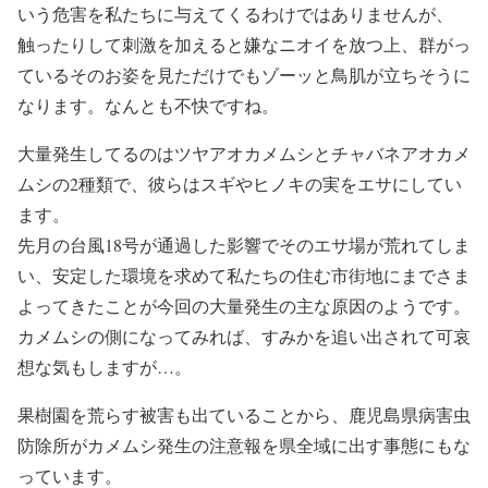
いう危害を私たちに与えてくるわけではありませんが、
触ったりして刺激を加えると嫌なニオイを放つ上、群がっ
ているそのお姿を見ただけでもゾーッと鳥肌が立ちそうに
なります。なんとも不快ですね。
大量発生してるのはツヤアオカメムシとチャバネアオカメ
ムシの2種類で、彼らはスギやヒノキの実をエサにしてい
ます。
先月の台風18号が通過した影響でそのエサ場が荒れてしま
い、安定した環境を求めて私たちの住む市街地にまでさま
よってきたことが今回の大量発生の主な原因のようです。
カメムシの側になってみれば、すみかを追い出されて可哀
想な気もしますが…。
果樹園を荒らす被害も出ていることから、鹿児島県病害虫
防除所がカメムシ発生の注意報を県全域に出す事態にもな
っています。