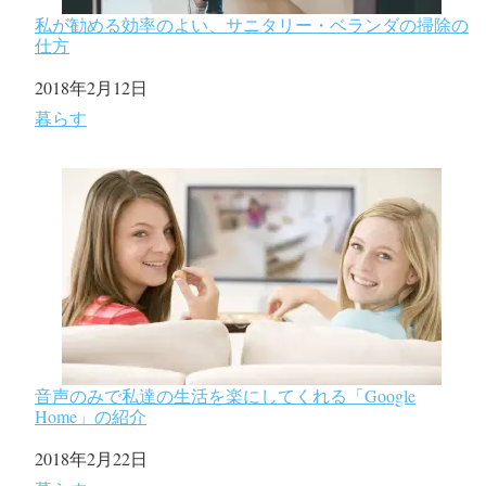
私が勧める効率のよい、サニタリー・ベランダの掃除の
仕方
日付
2018年2月12日
関連理由
暮らす
音声のみで私達の生活を楽にしてくれる「Google
Home」の紹介
日付
2018年2月22日