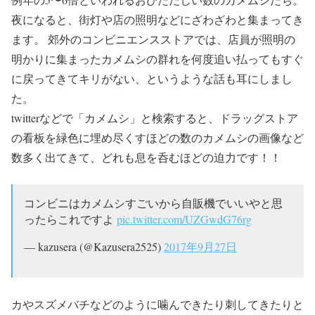
夜になると、街灯や店の照明などにざわざわと集まってき
ます。 郊外のコンビニエンスストアでは、店員が照明の
明かりに集まったカメムシの群れを何度追い払ってもすぐ
に戻ってきてキリがない、というような話も耳にしまし
た。
twitterなどで「カメムシ」と検索すると、ドラッグストア
の看板を緑色に埋め尽くすほどの数のカメムシの画像など
数多く出てきて、どれも息を呑むほどの迫力です！！
コンビニはカメムシすごいから自販機でいいやと思
ったらこれですよ
pic.twitter.com/UZGwdG76rg
— kazusera (@Kazusera2525)
2017年9月27日
カやスズメバチなどのように噛んできたり刺してきたりと