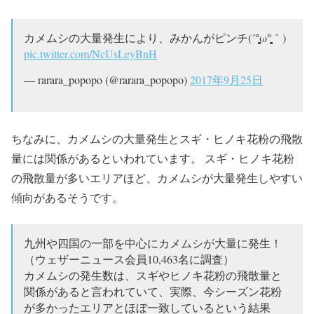
カメムシの大量発生により、みかんがピンチ(´°̥̥̥̥̥̥̥̥ω°̥̥̥̥̥̥̥̥｀)
pic.twitter.com/NcUsLeyBnH
— rarara_popopo (@rarara_popopo)
2017年9月25日
ちなみに、カメムシの大量発生とスギ・ヒノキ花粉の飛散
量には関係があるといわれています。 スギ・ヒノキ花粉
の飛散量が多いエリアほど、カメムシが大量発生しやすい
傾向があるそうです。
九州や四国の一部を中心にカメムシが大量に発生！
（ウェザーニュース会員10,463名に調査）
カメムシの発生数は、スギやヒノキ花粉の飛散量と
関係があると言われていて、実際、今シーズン花粉
が多かったエリアとほぼ一致しているという結果