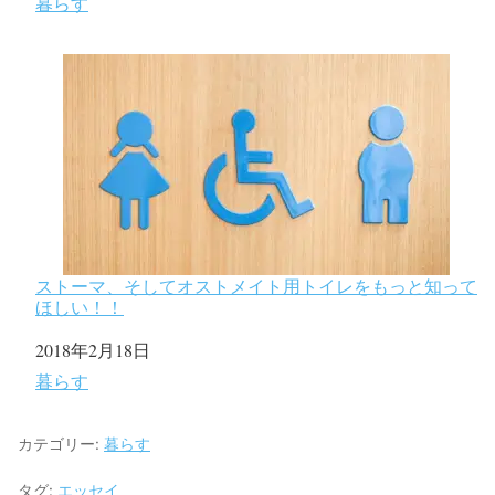
関連理由
暮らす
ストーマ、そしてオストメイト用トイレをもっと知って
ほしい！！
日付
2018年2月18日
関連理由
暮らす
カテゴリー:
暮らす
タグ:
エッセイ