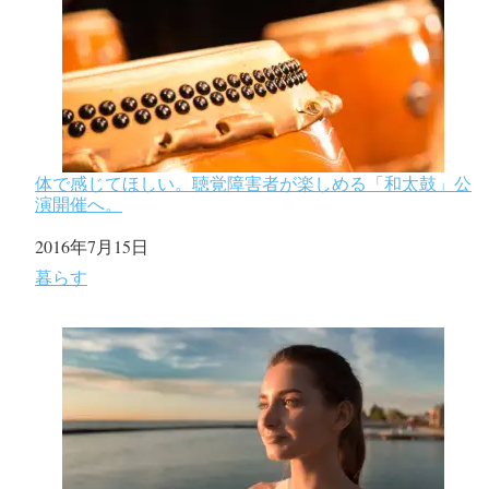
体で感じてほしい。聴覚障害者が楽しめる「和太鼓」公
演開催へ。
日付
2016年7月15日
関連理由
暮らす