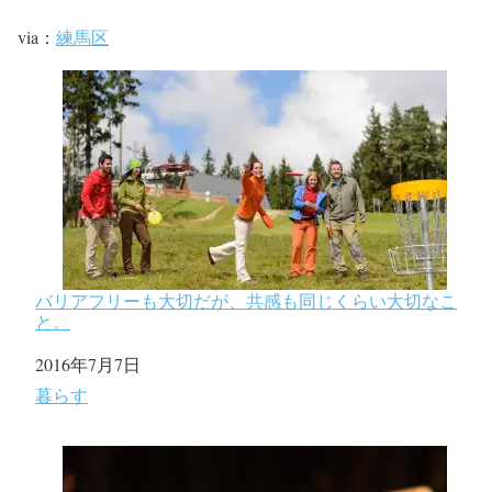
via：
練馬区
バリアフリーも大切だが、共感も同じくらい大切なこ
と。
日付
2016年7月7日
関連理由
暮らす