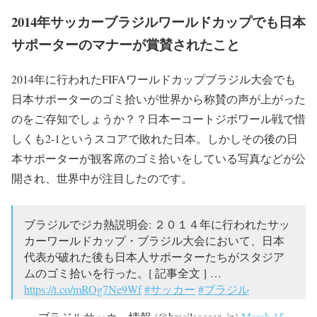
2014年サッカーブラジルワールドカップでも日本
サポーターのマナーが賞賛されたこと
2014年に行われたFIFAワールドカップブラジル大会でも
日本サポーターのゴミ拾いが世界から称賛の声が上がった
のをご存知でしょうか？？日本ーコートジボワール戦で惜
しくも2-1というスコアで敗れた日本。しかしその後の日
本サポーターが観客席のゴミ拾いをしている写真などが公
開され、世界中が注目したのです。
ブラジルでジカ熱説明会: ２０１４年に行われたサッ
カーワールドカップ・ブラジル大会において、日本
代表が破れた後も日本人サポーターたちがスタジア
ムのゴミ拾いを行った。[ 記事全文 ] …
https://t.co/mROg7Ne9Wf
#サッカー
#ブラジル
— ブラジルサッカー情報 (@brasilsoccer_jp)
March 15,