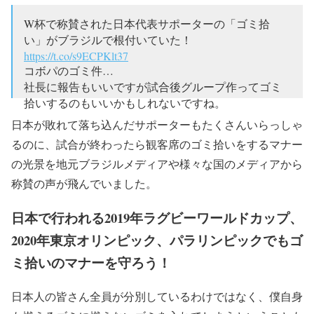
2016
W杯で称賛された日本代表サポーターの「ゴミ拾
い」がブラジルで根付いていた！
https://t.co/s9ECPKlt37
コボパのゴミ件…
社長に報告もいいですが試合後グループ作ってゴミ
拾いするのもいいかもしれないですね。
日本が敗れて落ち込んだサポーターもたくさんいらっしゃ
— ゆっき (@ys0602ys)
June 2, 2017
るのに、試合が終わったら観客席のゴミ拾いをするマナー
の光景を地元ブラジルメディアや様々な国のメディアから
称賛の声が飛んでいました。
日本で行われる2019年ラグビーワールドカップ、
2020年東京オリンピック、パラリンピックでもゴ
ミ拾いのマナーを守ろう！
日本人の皆さん全員が分別しているわけではなく、僕自身