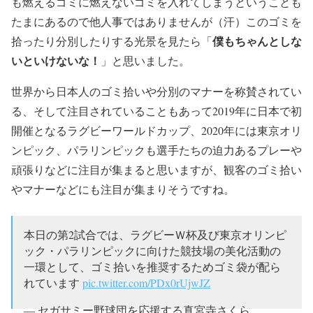
も燃えるゴミに燃えないゴミを入れてしまうということも
たまにあるので他人事ではありませんが（汗）このゴミを
僕もちゃんとしな
拾ったり分別したりする光景を見たら「
いといけないな！
」と思いました。
世界から日本人のゴミ拾いや分別のマナーを称賛されてい
る、そして注目されていることもあって2019年に日本で初
開催となるラグビーワールドカップ、2020年には東京オリ
ンピック、パラリンピックも選手たちの迫力あるプレーや
頑張りなどに注目が集まると思いますが、観客のゴミ拾い
やマナーなどにも注目が集まりそうですね。
本日の第2試合では、ラグビーＷ杯及び東京オリンピ
ック・パラリンピックに向けた競技場の美化活動の
一環として、ゴミ拾いを推奨するためゴミ袋が配ら
れています
pic.twitter.com/PDx0rUjwJZ
— セガサミー野球団を応援する真宮寺さくら