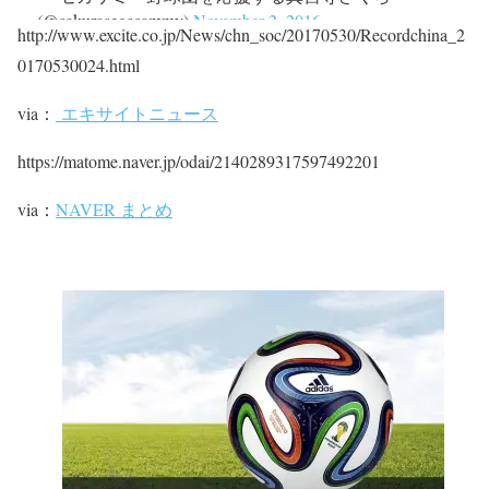
(@sakurasegasammy)
November 2, 2016
http://www.excite.co.jp/News/chn_soc/20170530/Recordchina_2
0170530024.html
via：
エキサイトニュース
https://matome.naver.jp/odai/2140289317597492201
via：
NAVER まとめ