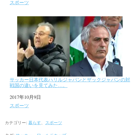
関連理由
スポーツ
サッカー日本代表ハリルジャパンとザックジャパンの対
戦国の違いを見てみた…。
日付
2017年10月9日
関連理由
スポーツ
カテゴリー:
暮らす
、
スポーツ